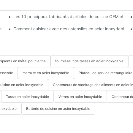
Les 10 principaux fabricants d'articles de cuisine OEM et OD
 quelle est la meilleure option ?
 acier inoxydable : caractéristiques, avantages et conseils d’achat
Comment cuisiner avec des ustensiles en acier inoxydable - 
cipients en métal pour le thé
fournisseur de tasses en acier inoxydable
asserole
marmite en acier inoxydable
Plateau de service rectangulaire
cuisine en acier inoxydable
Conteneurs de stockage des aliments en acier i
Tasse en acier inoxydable
Verres en acier inoxydable
Conteneur d
inoxydable
Batterie de cuisine en acier inoxydable