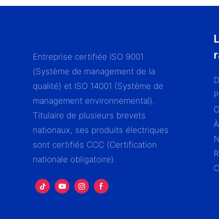
L
Entreprise certifiée ISO 9001
(Système de management de la
D
qualité) et ISO 14001 (Système de
P
management environnemental).
Titulaire de plusieurs brevets
À
nationaux, ses produits électriques
N
sont certifiés CCC (Certification
R
nationale obligatoire).
C