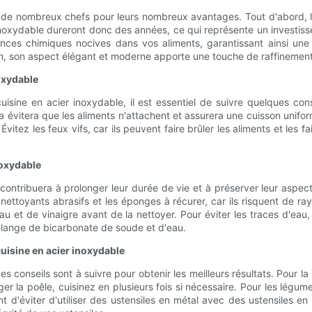
r de nombreux chefs pour leurs nombreux avantages. Tout d'abord, l'
r inoxydable dureront donc des années, ce qui représente un investiss
ances chimiques nocives dans vos aliments, garantissant ainsi une c
n, son aspect élégant et moderne apporte une touche de raffinement 
noxydable
cuisine en acier inoxydable, il est essentiel de suivre quelques co
a évitera que les aliments n'attachent et assurera une cuisson unifor
Évitez les feux vifs, car ils peuvent faire brûler les aliments et les f
noxydable
 contribuera à prolonger leur durée de vie et à préserver leur aspec
ttoyants abrasifs et les éponges à récurer, car ils risquent de ray
 et de vinaigre avant de la nettoyer. Pour éviter les traces d'eau
mélange de bicarbonate de soude et d'eau.
cuisine en acier inoxydable
s conseils sont à suivre pour obtenir les meilleurs résultats. Pour 
rger la poêle, cuisinez en plusieurs fois si nécessaire. Pour les légum
nt d'éviter d'utiliser des ustensiles en métal avec des ustensiles en 