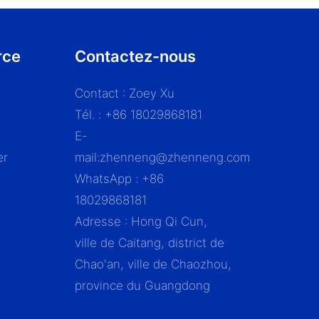
rce
Contactez-nous
Contact : Zoey Xu
Tél. : +86 18029868181
E-
er
mail:
zhenneng@zhenneng.com
WhatsApp : +86
18029868181
Adresse : Hong Qi Cun,
ville de Caitang, district de
Chao'an, ville de Chaozhou,
province du Guangdong