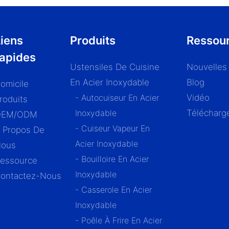
iens
Produits
Ressou
rapides
Ustensiles De Cuisine
Nouvelles
En Acier Inoxydable
Blog
omicile
- Autocuiseur En Acier
Vidéo
roduits
Inoxydable
Télécharg
OEM/ODM
- Cuiseur Vapeur En
 Propos De
Acier Inoxydable
ous
- Bouilloire En Acier
essource
Inoxydable
ontactez-Nous
- Casserole En Acier
Inoxydable
- Poêle À Frire En Acier