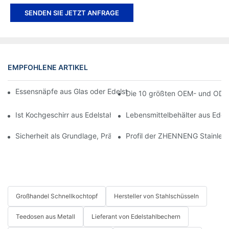
SENDEN SIE JETZT ANFRAGE
EMPFOHLENE ARTIKEL
Essensnäpfe aus Glas oder Edelstahl: Welchen sollten Sie verw
Die 10 größten OEM- und ODM-
Ist Kochgeschirr aus Edelstahl auf Induktionsherden geeignet?
Lebensmittelbehälter aus Edelst
Sicherheit als Grundlage, Prävention als Priorität | Zhenneng f
Profil der ZHENNENG Stainless 
Großhandel Schnellkochtopf
Hersteller von Stahlschüsseln
Teedosen aus Metall
Lieferant von Edelstahlbechern