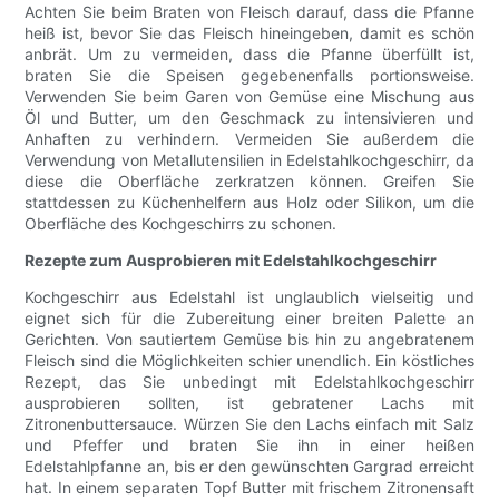
Achten Sie beim Braten von Fleisch darauf, dass die Pfanne
heiß ist, bevor Sie das Fleisch hineingeben, damit es schön
anbrät. Um zu vermeiden, dass die Pfanne überfüllt ist,
braten Sie die Speisen gegebenenfalls portionsweise.
Verwenden Sie beim Garen von Gemüse eine Mischung aus
Öl und Butter, um den Geschmack zu intensivieren und
Anhaften zu verhindern. Vermeiden Sie außerdem die
Verwendung von Metallutensilien in Edelstahlkochgeschirr, da
diese die Oberfläche zerkratzen können. Greifen Sie
stattdessen zu Küchenhelfern aus Holz oder Silikon, um die
Oberfläche des Kochgeschirrs zu schonen.
Rezepte zum Ausprobieren mit Edelstahlkochgeschirr
Kochgeschirr aus Edelstahl ist unglaublich vielseitig und
eignet sich für die Zubereitung einer breiten Palette an
Gerichten. Von sautiertem Gemüse bis hin zu angebratenem
Fleisch sind die Möglichkeiten schier unendlich. Ein köstliches
Rezept, das Sie unbedingt mit Edelstahlkochgeschirr
ausprobieren sollten, ist gebratener Lachs mit
Zitronenbuttersauce. Würzen Sie den Lachs einfach mit Salz
und Pfeffer und braten Sie ihn in einer heißen
Edelstahlpfanne an, bis er den gewünschten Gargrad erreicht
hat. In einem separaten Topf Butter mit frischem Zitronensaft