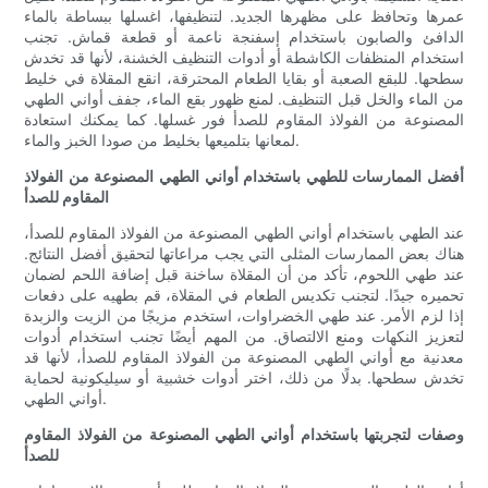
عمرها وتحافظ على مظهرها الجديد. لتنظيفها، اغسلها ببساطة بالماء
الدافئ والصابون باستخدام إسفنجة ناعمة أو قطعة قماش. تجنب
استخدام المنظفات الكاشطة أو أدوات التنظيف الخشنة، لأنها قد تخدش
سطحها. للبقع الصعبة أو بقايا الطعام المحترقة، انقع المقلاة في خليط
من الماء والخل قبل التنظيف. لمنع ظهور بقع الماء، جفف أواني الطهي
المصنوعة من الفولاذ المقاوم للصدأ فور غسلها. كما يمكنك استعادة
لمعانها بتلميعها بخليط من صودا الخبز والماء.
أفضل الممارسات للطهي باستخدام أواني الطهي المصنوعة من الفولاذ
المقاوم للصدأ
عند الطهي باستخدام أواني الطهي المصنوعة من الفولاذ المقاوم للصدأ،
هناك بعض الممارسات المثلى التي يجب مراعاتها لتحقيق أفضل النتائج.
عند طهي اللحوم، تأكد من أن المقلاة ساخنة قبل إضافة اللحم لضمان
تحميره جيدًا. لتجنب تكديس الطعام في المقلاة، قم بطهيه على دفعات
إذا لزم الأمر. عند طهي الخضراوات، استخدم مزيجًا من الزيت والزبدة
لتعزيز النكهات ومنع الالتصاق. من المهم أيضًا تجنب استخدام أدوات
معدنية مع أواني الطهي المصنوعة من الفولاذ المقاوم للصدأ، لأنها قد
تخدش سطحها. بدلًا من ذلك، اختر أدوات خشبية أو سيليكونية لحماية
أواني الطهي.
وصفات لتجربتها باستخدام أواني الطهي المصنوعة من الفولاذ المقاوم
للصدأ