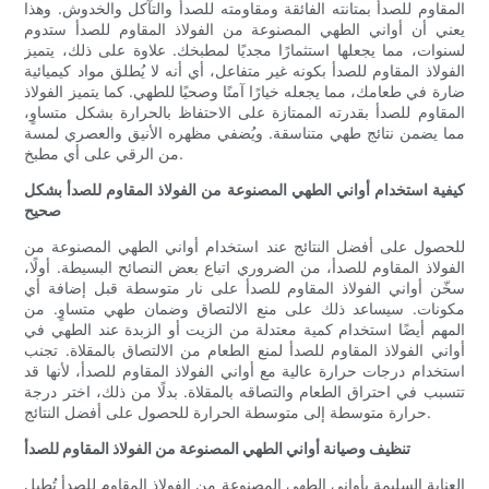
المقاوم للصدأ بمتانته الفائقة ومقاومته للصدأ والتآكل والخدوش. وهذا
يعني أن أواني الطهي المصنوعة من الفولاذ المقاوم للصدأ ستدوم
لسنوات، مما يجعلها استثمارًا مجديًا لمطبخك. علاوة على ذلك، يتميز
الفولاذ المقاوم للصدأ بكونه غير متفاعل، أي أنه لا يُطلق مواد كيميائية
ضارة في طعامك، مما يجعله خيارًا آمنًا وصحيًا للطهي. كما يتميز الفولاذ
المقاوم للصدأ بقدرته الممتازة على الاحتفاظ بالحرارة بشكل متساوٍ،
مما يضمن نتائج طهي متناسقة. ويُضفي مظهره الأنيق والعصري لمسة
من الرقي على أي مطبخ.
كيفية استخدام أواني الطهي المصنوعة من الفولاذ المقاوم للصدأ بشكل
صحيح
للحصول على أفضل النتائج عند استخدام أواني الطهي المصنوعة من
الفولاذ المقاوم للصدأ، من الضروري اتباع بعض النصائح البسيطة. أولًا،
سخّن أواني الفولاذ المقاوم للصدأ على نار متوسطة قبل إضافة أي
مكونات. سيساعد ذلك على منع الالتصاق وضمان طهي متساوٍ. من
المهم أيضًا استخدام كمية معتدلة من الزيت أو الزبدة عند الطهي في
أواني الفولاذ المقاوم للصدأ لمنع الطعام من الالتصاق بالمقلاة. تجنب
استخدام درجات حرارة عالية مع أواني الفولاذ المقاوم للصدأ، لأنها قد
تتسبب في احتراق الطعام والتصاقه بالمقلاة. بدلًا من ذلك، اختر درجة
حرارة متوسطة إلى متوسطة الحرارة للحصول على أفضل النتائج.
تنظيف وصيانة أواني الطهي المصنوعة من الفولاذ المقاوم للصدأ
العناية السليمة بأواني الطهي المصنوعة من الفولاذ المقاوم للصدأ تُطيل