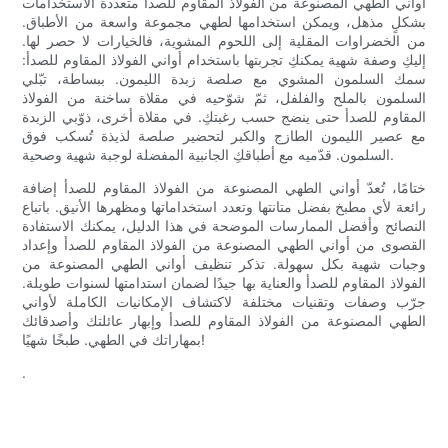
أواني الطهي المصنوعة من الفولاذ المقاوم للصدأ متعددة الاستخدامات
بشكلٍ مذهل، ويمكن استخدامها لطهي مجموعة واسعة من الأطباق.
من الخضراوات المقلية إلى اللحوم المشوية، فالخيارات لا حصر لها.
إليكِ وصفة شهية يمكنكِ تجربتها باستخدام أواني الفولاذ المقاوم للصدأ:
سمك السلمون المشوي مع صلصة زبدة الليمون. ببساطة، تبّلي
السلمون بالملح والفلفل، ثمّ شوّحيه في مقلاة ساخنة من الفولاذ
المقاوم للصدأ حتى ينضج حسب رغبتكِ. في مقلاة أخرى، ذوّبي الزبدة
مع عصير الليمون الطازج والكبر لتحضير صلصة لذيذة تُسكب فوق
السلمون. قدّميه مع أطباقكِ الجانبية المفضلة لوجبة شهية وصحية.
ختامًا، تُعدّ أواني الطهي المصنوعة من الفولاذ المقاوم للصدأ إضافة
رائعة لأي مطبخ بفضل متانتها وتعدد استخداماتها ومظهرها الأنيق. باتباع
النصائح وأفضل الممارسات الموضحة في هذا الدليل، يمكنك الاستفادة
القصوى من أواني الطهي المصنوعة من الفولاذ المقاوم للصدأ وإعداد
وجبات شهية بكل سهولة. تذكر تنظيف أواني الطهي المصنوعة من
الفولاذ المقاوم للصدأ والعناية بها جيدًا لضمان استدامتها لسنوات طويلة.
جرّب وصفات وتقنيات مختلفة لاكتشاف الإمكانيات الكاملة لأواني
الطهي المصنوعة من الفولاذ المقاوم للصدأ وإبهار عائلتك وأصدقائك
بمهاراتك في الطهي. طبخًا شهيًا!
.