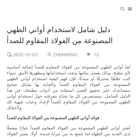
دليل شامل لاستخدام أواني الطهي
المصنوعة من الفولاذ المقاوم للصدأ
2025-10-03
ZHENNENG
13
تُعدّ أواني الطهي المصنوعة من الفولاذ المقاوم للصدأ إضافة أساسية
لأي مطبخ، وذلك بفضل متانتها وتعدد استخداماتها ومظهرها الأنيق. سواء
كنت طاهيًا محترفًا أو مبتدئًا، فإن فهم كيفية استخدام أواني الطهي
المصنوعة من الفولاذ المقاوم للصدأ والعناية بها بشكل صحيح
سيساعدك على تحقيق أقصى استفادة من أدوات مطبخك. في هذا
الدليل الشامل، سنستعرض كل ما تحتاج معرفته حول استخدام أواني
الطهي المصنوعة من الفولاذ المقاوم للصدأ لإعداد وجبات شهية لك
ولأحبائك.
فوائد أواني الطهي المصنوعة من الفولاذ المقاوم للصدأ
تُعتبر أواني الطهي المصنوعة من الفولاذ المقاوم للصدأ خيارًا مفضلًا
لدى العديد من الطهاة لما تتمتع به من مزايا عديدة. أولًا، يتميز الفولاذ