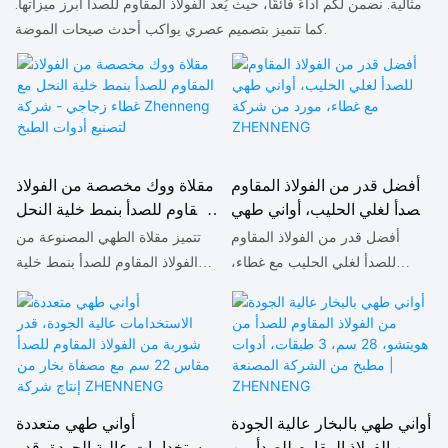
مثالية. نضمن لكم أداءً فائقًا، حيث يُعد الفولاذ المقاوم للصدأ أبرز ميزاتها.
كما تتميز بتصميم عصري يواكب أحدث صيحات الموضة.
أفضل قدر من الفولاذ المقاوم
مقلاة ووك مخصصة من الفولاذ
للصدأ لغلي الحليب، أواني طهي
المقاوم للصدأ بنمط خلية النحل
مع غطاء، مورد من شركة
مع غطاء زجاجي - شركة
أفضل قدر من الفولاذ المقاوم
تتميز مقلاة الطهي المصنوعة من
ZHENNENG
Zhenneng لتصنيع أدوات
للصدأ لغلي الحليب مع غطاء،
الفولاذ المقاوم للصدأ بنمط خلية
الطبخ
متوفر لدى مورد متخصص، يتميز
النحل والمزودة بغطاء زجاجي،
بمزايا لا تُضاهى من حيث الأداء
بمزايا استثنائية لا تُضاهى مقارنةً
والجودة والمظهر، ويحظى بسمعة
بالمنتجات المماثلة في السوق، من
طيبة في السوق. تُعالج شركة
حيث الأداء والجودة والمظهر،
ZHENNENG عيوب منتجاتها
وتحظى بسمعة طيبة. وقد حرصت
السابقة، وتعمل باستمرار على
شركة ZHENNENG على معالجة
أواني طهي بالبخار عالية الجودة
أواني طهي متعددة
تحسينها. يمكن تخصيص مواصفات
عيوب منتجاتها السابقة وتحسينها
من الفولاذ المقاوم للصدأ من
الاستخدامات عالية الجودة، قدر