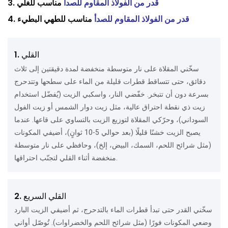
قدر من الفولاذ المقاوم للصدأ
مناسب للغلي
3.
قدر من الفولاذ المقاوم للصدأ
مناسب للطهي البطيء
4.
1. القلي
سخّني المقلاة على نار متوسطة منخفضة لمدة دقيقتين إلى ثلاث
دقائق، حتى تتساقط قطرات قليلة من الماء على سطحها وتتدحرج
بسرعة دون أن تتبخر. خفّضي النار، واسكبي الزيت (يُفضّل استخدام
زيت ذي نقطة احتراق عالية، مثل زيت دوار الشمس أو زيت الفول
السوداني)، وحرّكي المقلاة لتوزيع الزيت بالتساوي على قاعها. عندما
يصبح الزيت خشنًا قليلًا (بعد حوالي 5-10 ثوانٍ)، أضيفي المكونات
(مثل شرائح اللحم، السمك، البيض، إلخ)، وحافظي على نار متوسطة
منخفضة أثناء القلي لتجنّب احتراقها.
2. القلي السريع
سخّني القدر حتى تبدأ قطرات الماء بالتدحرج، ثم أضيفي الزيت البارد
وضعي المكونات فورًا (مثل شرائح اللحم والخضراوات). تُوصّل أواني