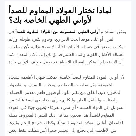
لماذا تختار الفولاذ المقاوم للصدأ
لأواني الطهي الخاصة بك؟
يمكن استخدام
أواني الطهي المصنوعة من الفولاذ المقاوم للصدأ
في
الفرن أو على موقد الحث الحراري، وتدوم لفترة طويلة. ورغم
إمكانية وضعها في غسالة الأطباق، إلا أننا لا ننصح بذلك، لأن منظفات
غسالة الأطباق القوية والماء العسر قد يؤديان إلى تآكل المعدن. كما
أن الاستخدام المتكرر لغسالة الأطباق قد يجعل حواف الأواني حادة.
لأن أواني الفولاذ المقاوم للصدأ خاملة، يمكنك طهي الأطعمة شديدة
الحموضة مثل صلصات الطماطم، ويخنات الليمون، والفاصوليا
المخبوزة دون القلق من تغير اللون أو ظهور طعم معدني. الحساء،
واليخنات، والفلفل الحار، والكاري، وأي طعام ذي نسبة عالية من
السوائل إلى المواد الصلبة - أي شيء تقريبًا - يُطهى جيدًا في الفولاذ
المقاوم للصدأ. هذا صحيح، بما في ذلك البيض (المعروف بميله
للالتصاق بأواني الفولاذ المقاوم للصدأ)، وكذلك شرائح اللحم وغيرها
من الأطعمة التي تحتاج إلى تحمير جيد. الأمر يتطلب فقط بعض