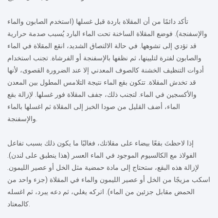
تأكد دائمًا من أن المقلاة باردة قبل غسلها (استخدم الصابون والماء
والإسفنجة).
فوضع المقلاة الساخنة تحت الماء البارد يُسبب صدمة حرارية
قد تؤدي إلى تشوهها.
في حالة الالتصاق الشديد، انقع المقلاة في الماء
والصابون لفترة لتليينها، ثم نظفها بالإسفنجة أو الفرشاة.
تجنب استخدام
أدوات التنظيف الخشنة كالصوف المعدني إلا عند الضرورة القصوى، لأنها
قد تخدش المقلاة.
تتكون بقع الماء نتيجة التلامس المطول بين المعدن
والأكسجين في الماء.
لتجنب ذلك، جفف المقلاة فور غسلها. لإزالة بقع
الماء، أضف القليل من صودا الخبز إلى المقلاة ثم اغسلها بالماء
والإسفنجة.
إذا لاحظتَ بقعًا بيضاء على مقلاتك، فغالبًا ما يكون ذلك بسبب تفاعل
الفولاذ مع الكالسيوم الموجود في الماء العسر (هذا ينطبق على لندن).
لإزالة هذه البقع، ستحتاج إلى مادة حمضية مثل الخل أو عصير الليمون.
اسكب مزيجًا من الخل أو عصير الليمون والماء في المقلاة (جزء واحد من
الحمض مقابل جزئين من الماء).
اتركه يغلي، ثم دعه يبرد، ثم اغسله
كالمعتاد.