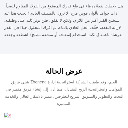
هل لاحظتَ بقعةً زرقاء في قاع قدرك المصنوع من الفولاذ المقاوم للصدأ،
ذات حواف بألوان قوس قزح، لا تزول بالمنظف العادي؟
يحدث هذا عند
تسخين القدر أكثر من اللازم، ولكن لا تقلق، فلن يؤثر ذلك على وظيفته.
لإزالة البقعة، خفّف الخل العادي بالماء، ثم افرك المحلول جيدًا في القدر
اشطفه وجففه.
بفرشاة ناعمة (يمكنك استخدام إسفنجة أو منشفة مطبخ).
عرض الحالة
يتبنى فريق Zheneng العلم، وقد طبقت الشركة استراتيجية إدارة
المواهب واستراتيجية الربح المتبادل، مما أدى إلى إنشاء فريق متميز في
البحث والتطوير والتسويق المربح للطرفين، يتميز بالابتكار العالي والخدمة
المتميزة.