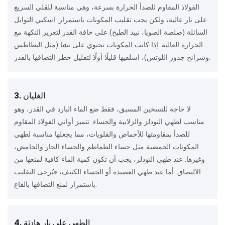
الفولاذ المقاوم للصدأ الحرارة بسرعة، وهي مناسبة للقلي السريع
على نار عالية، ولكن يجب تقليب المكونات باستمرار. اسكبي التوابل
السائلة (صلصة الصويا، نبيذ الطبخ) على حافة القدر لتعزيز النكهة مع
الحرارة العالية. إذا كانت المكونات تحتوي على نشا (مثل البطاطس
وشرائح جذور اللوتس)، اسلقيها قليلًا أولًا لتقليل خطر التصاقها بالقدر.
3. الغليان
لا حاجة للتسخين المسبق، فقط ضع الماء البارد في القدر، وهو
مناسب لطهي النودلز والزلابية والحساء. تتميز أواني الفولاذ المقاوم
للصدأ بمقاومتها للأحماض والقلويات، مما يجعلها مناسبة لطهي
المكونات الحمضية مثل حساء الطماطم والحساء الحار والحامض،
وغيرها. عند طهي النودلز، يجب أن تكون كمية الماء كافية لمنعها من
الالتصاق. أما عند طهي العصيدة أو الحساء الكثيف، فيُرجى التقليب
باستمرار لمنع التصاقها بالقاع.
4. الطهي على نار هادئة