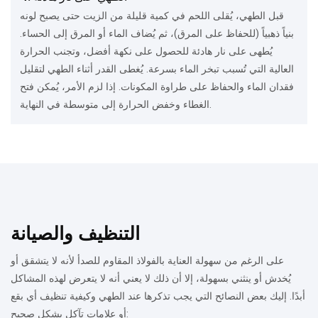
قبل الطهي، يُقلى اللحم في كمية قليلة من الزيت حتى يصبح لونه
بنياً ذهبياً (للحفاظ على المرق)، ثم يُضاف الماء أو المرق إلى الحساء.
يُطهى على نار هادئة للحصول على نكهة أفضل، وتجنب الحرارة
العالية التي تُسبب تبخر الماء بسرعة. يُغطى القدر أثناء الطهي لتقليل
فقدان الماء والحفاظ على طراوة المكونات. إذا لزم الأمر، يُمكن فتح
الغطاء وخفض الحرارة إلى متوسطة في النهاية.
التنظيف والصيانة
على الرغم من سهولة العناية بالفولاذ المقاوم للصدأ لأنه لا يتشقق أو
يُخدش أو ينثني بسهولة، إلا أن ذلك لا يعني أنه لا يتعرض لهذه المشاكل
أبدًا.
إليك بعض النصائح التي يجب تذكرها عند الطهي وكيفية تنظيف أي بقع
أو علامات تآكل بشكل صحيح: