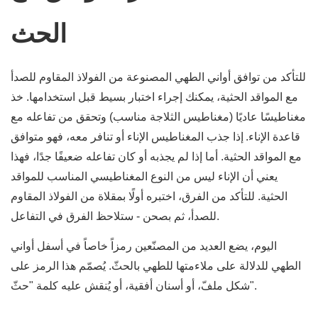
الحث
للتأكد من توافق أواني الطهي المصنوعة من الفولاذ المقاوم للصدأ
مع المواقد الحثية، يمكنك إجراء اختبار بسيط قبل استخدامها. خذ
مغناطيسًا عاديًا (مغناطيس الثلاجة مناسب) وتحقق من تفاعله مع
قاعدة الإناء.
إذا جذب المغناطيس الإناء أو تنافر معه، فهو متوافق
مع المواقد الحثية. أما إذا لم يجذبه أو كان تفاعله ضعيفًا جدًا، فهذا
يعني أن الإناء ليس من النوع المغناطيسي المناسب للمواقد
الحثية. للتأكد من الفرق، اختبره أولًا بمقلاة من الفولاذ المقاوم
للصدأ، ثم بصحن - ستلاحظ الفرق في التفاعل.
اليوم، يضع العديد من المصنّعين رمزاً خاصاً في أسفل أواني
الطهي للدلالة على ملاءمتها للطهي بالحثّ. يُصمّم هذا الرمز على
شكل ملفّ، أو أسنان أفقية، أو يُنقش عليه كلمة "حثّ".