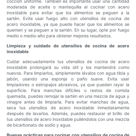
cocción uniforme. También es importante usar una cantidad
moderada de aceite o mantequilla al cocinar con acero
inoxidable para evitar que los alimentos se peguen a la
sartén. Evite usar fuego alto con utensilios de cocina de
acero inoxidable, ya que puede hacer que los alimentos se
quemen y se peguen a la sartén. En su lugar, opte por fuego
medio o medio-alto para obtener mejores resultados.
Limpieza y cuidado de utensilios de cocina de acero
inoxidable
Cuidar adecuadamente tus utensilios de cocina de acero
inoxidable prolongará su vida útil y los mantendrá como
nuevos. Para limpiarlos, simplemente lávalos con agua tibia y
jabón, usando una esponja o paño suave. Evita usar
limpiadores o estropajos abrasivos, ya que pueden rayar la
superficie. Para manchas difíciles o restos de comida
quemada, puedes remojar la sartén en una mezcla de agua y
vinagre antes de limpiarla. Para evitar manchas de agua,
seca tus utensilios de acero inoxidable inmediatamente
después de lavarlos. Además, puedes restaurar el brillo de
tus utensilios de acero inoxidable puliéndolos con una mezcla
de bicarbonato de sodio y agua.
Buenas prácticas para cocinar con utensilios de cocina de