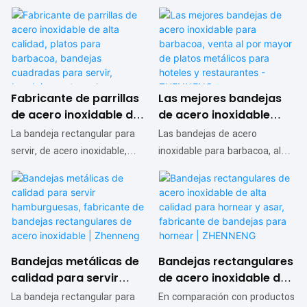
Fabricante de parrillas
Las mejores bandejas
de acero inoxidable de
de acero inoxidable
alta calidad, platos
para barbacoa, venta
La bandeja rectangular para
Las bandejas de acero
para barbacoa,
al por mayor de platos
servir, de acero inoxidable,
inoxidable para barbacoa, al
bandejas cuadradas
metálicos para hoteles
ofrece ventajas incomparables
por mayor, para hoteles y
para servir, bandejas
y restaurantes -
en rendimiento, calidad y
restaurantes, ofrecen ventajas
rectangulares para
ZHENNENG
apariencia, y goza de una
incomparables en rendimiento,
servir | ZHENNENG
excelente reputación en el
calidad, apariencia, etc., y
mercado. ZHENNENG analiza
gozan de una excelente
las deficiencias de sus
reputación. ZHENNENG analiza
Bandejas metálicas de
Bandejas rectangulares
productos anteriores y los
las deficiencias de sus
calidad para servir
de acero inoxidable de
mejora continuamente. Las
productos anteriores y los
hamburguesas,
alta calidad para
La bandeja rectangular para
En comparación con productos
especificaciones de la bandeja
mejora continuamente. Las