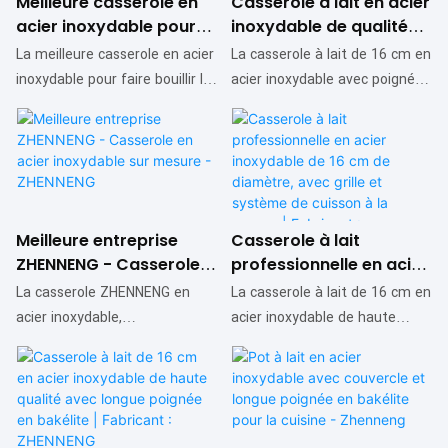
Meilleure casserole en
Casserole à lait en acier
acier inoxydable pour
inoxydable de qualité
faire bouillir le lait, avec
supérieure, 16 cm, avec
La meilleure casserole en acier
La casserole à lait de 16 cm en
couvercle - Fournisseur
poignée unique et
inoxydable pour faire bouillir le
acier inoxydable avec poignée
: ZHENNENG
panier vapeur |
lait, avec couvercle, se
unique et panier vapeur se
Fabricant : ZHENNENG
distingue des produits
distingue des produits
similaires sur le marché par
similaires sur le marché par
ses performances, sa qualité
ses performances, sa qualité
et son esthétique
et son esthétique
exceptionnelles, et jouit d'une
exceptionnelles, lui assurant
Meilleure entreprise
Casserole à lait
excellente réputation.
une excellente réputation.
ZHENNENG - Casserole
professionnelle en acier
ZHENNENG tire les leçons des
ZHENNENG a tiré les leçons
en acier inoxydable sur
inoxydable de 16 cm de
La casserole ZHENNENG en
La casserole à lait de 16 cm en
défauts de ses produits
des défauts de ses précédents
mesure - ZHENNENG
diamètre, avec grille et
acier inoxydable,
acier inoxydable de haute
précédents et les améliore
produits et les améliore
système de cuisson à la
personnalisable, présente des
qualité, équipée d'une grille
constamment. Les
constamment. Les
vapeur | Fabricant :
avantages exceptionnels par
vapeur professionnelle, se
spécifications de cette
spécifications de cette
ZHENNENG
rapport aux produits similaires
distingue des produits
casserole peuvent être
casserole peuvent être
sur le marché, notamment en
similaires sur le marché par
personnalisées selon vos
personnalisées selon vos
termes de performance, de
ses performances, sa qualité