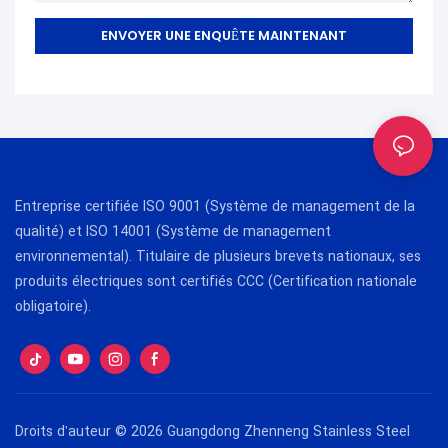
importance à l'innovation
contribue à la qualité
bouillons.
technologique dans sa
exceptionnelle de ce produit.
ENVOYER UNE ENQUÊTE MAINTENANT
conception. Elle peut
également servir pour la
préparation de soupes et de
bouillons. De plus, elle est
fabriquée à partir de
matériaux écologiques, sûrs et
durables pour une utilisation à
Entreprise certifiée ISO 9001 (Système de management de la
long terme.
qualité) et ISO 14001 (Système de management
environnemental). Titulaire de plusieurs brevets nationaux, ses
produits électriques sont certifiés CCC (Certification nationale
obligatoire).
Droits d'auteur © 2026 Guangdong Zhenneng Stainless Steel