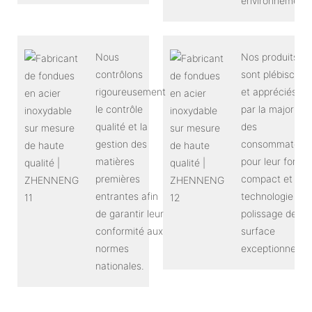
environnementa
Nous
Nos produits
contrôlons
sont plébiscités
rigoureusement
et appréciés
le contrôle
par la majorité
qualité et la
des
gestion des
consommateur
matières
pour leur forma
premières
compact et leur
entrantes afin
technologie de
de garantir leur
polissage de
conformité aux
surface
normes
exceptionnelle.
nationales.