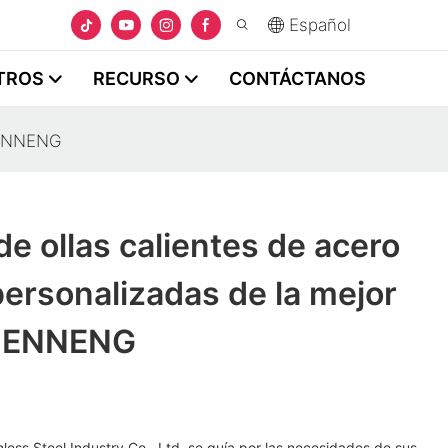
Español
TROS
RECURSO
CONTÁCTANOS
ZHENNENG
de ollas calientes de acero
personalizadas de la mejor
ZHENNENG
ss Steel Industry Co., Ltd. se guía por las necesidades de sus