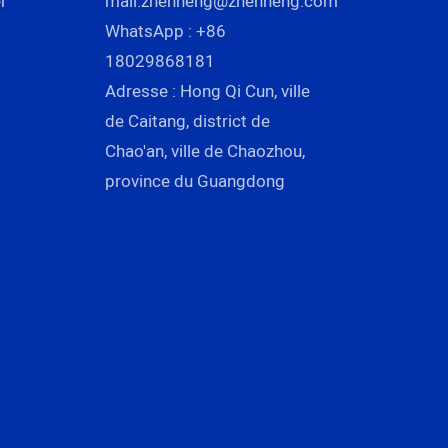
r
mail:
zhenneng@zhenneng.com
WhatsApp : +86
18029868181
Adresse : Hong Qi Cun, ville
de Caitang, district de
Chao'an, ville de Chaozhou,
province du Guangdong