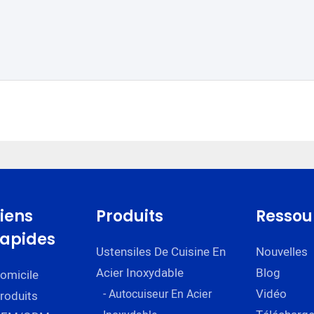
Liens
Produits
Ressou
rapides
Ustensiles De Cuisine En
Nouvelles
Acier Inoxydable
Blog
omicile
Vidéo
- Autocuiseur En Acier
roduits