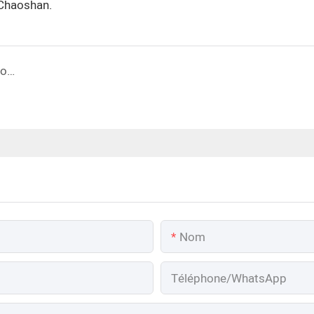
 Chaoshan.
Disposez-vous d&#39;un certificat de produit ou d&#39;un rapport d&#39;inspection d&#39;usine ?
Nom
Téléphone/WhatsApp