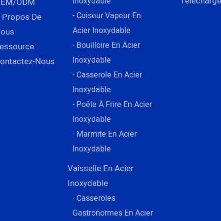
Télécharge
Inoxydable
OEM/ODM
- Cuiseur Vapeur En
 Propos De
Acier Inoxydable
ous
- Bouilloire En Acier
essource
Inoxydable
ontactez-Nous
- Casserole En Acier
Inoxydable
- Poêle À Frire En Acier
Inoxydable
- Marmite En Acier
Inoxydable
Vaisselle En Acier
Inoxydable
- Casseroles
Gastronormes En Acier