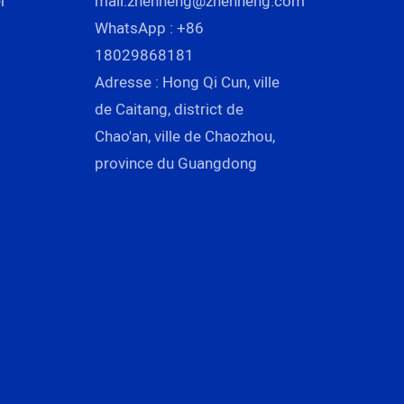
r
mail:
zhenneng@zhenneng.com
WhatsApp : +86
18029868181
Adresse : Hong Qi Cun, ville
de Caitang, district de
Chao'an, ville de Chaozhou,
province du Guangdong