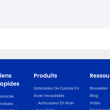
Liens
Produits
Ressou
rapides
Ustensiles De Cuisine En
Nouvelles
Acier Inoxydable
Blog
omicile
Vidéo
- Autocuiseur En Acier
roduits