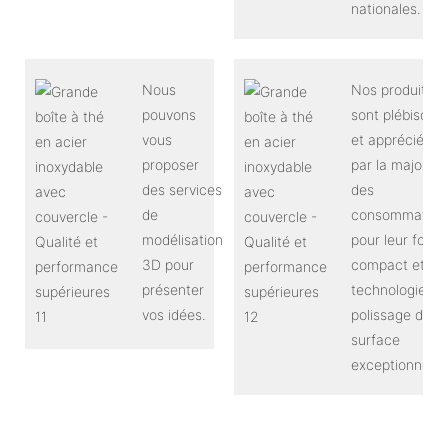
nationales.
Nous
Nos produits
pouvons
sont plébiscité
vous
et appréciés
proposer
par la majorité
des services
des
de
consommateur
modélisation
pour leur form
3D pour
compact et leu
présenter
technologie de
vos idées.
polissage de
surface
exceptionnelle.