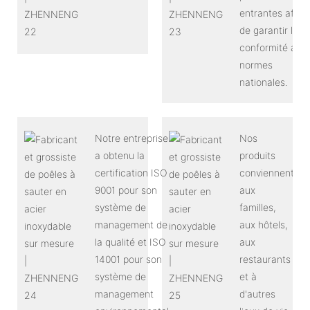
entrantes afin
de garantir leur
conformité aux
normes
nationales.
Notre entreprise
Nos
a obtenu la
produits
certification ISO
conviennent
9001 pour son
aux
système de
familles,
management de
aux hôtels,
la qualité et ISO
aux
14001 pour son
restaurants
système de
et à
management
d'autres