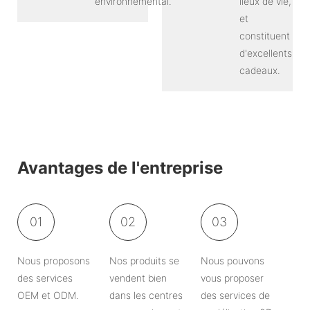
environnemental.
lieux de vie,
et
constituent
d'excellents
cadeaux.
Avantages de l'entreprise
01
02
03
Nous proposons
Nos produits se
Nous pouvons
des services
vendent bien
vous proposer
OEM et ODM.
dans les centres
des services de