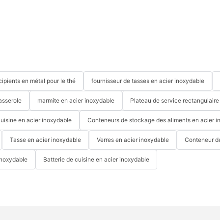
cipients en métal pour le thé
fournisseur de tasses en acier inoxydable
asserole
marmite en acier inoxydable
Plateau de service rectangulaire
cuisine en acier inoxydable
Conteneurs de stockage des aliments en acier i
Tasse en acier inoxydable
Verres en acier inoxydable
Conteneur d
inoxydable
Batterie de cuisine en acier inoxydable