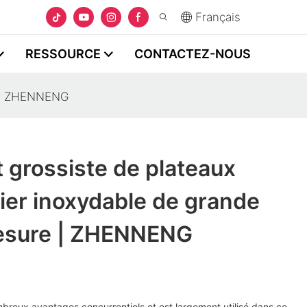
Français
RESSOURCE
CONTACTEZ-NOUS
re | ZHENNENG
t grossiste de plateaux
ier inoxydable de grande
 mesure | ZHENNENG
breux avantages concurrentiels et est largement utilisé dans ce