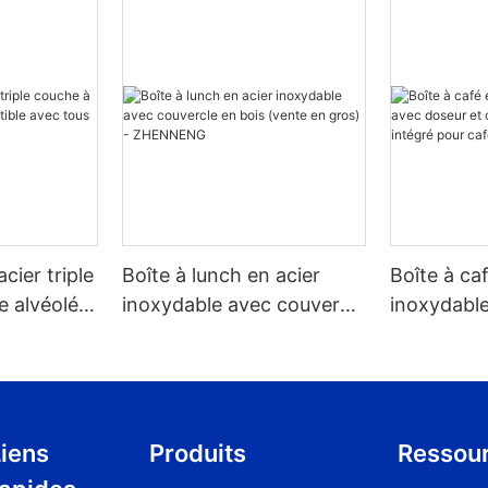
acier triple
Boîte à lunch en acier
Boîte à ca
e alvéolée,
inoxydable avec couvercle
inoxydable
 tous les
en bois (vente en gros) -
couvercle 
ZHENNENG
pour café 
1,2/1,5/1,8 l
iens
Produits
Ressou