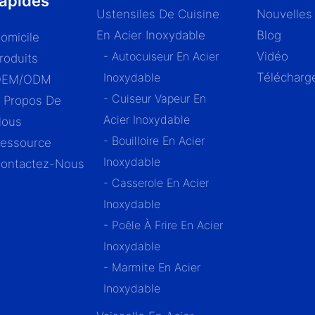
rapides
Ustensiles De Cuisine
Nouvelles
En Acier Inoxydable
Blog
omicile
- Autocuiseur En Acier
Vidéo
roduits
Inoxydable
Télécharg
OEM/ODM
- Cuiseur Vapeur En
 Propos De
Acier Inoxydable
ous
- Bouilloire En Acier
essource
Inoxydable
ontactez-Nous
- Casserole En Acier
Inoxydable
- Poêle À Frire En Acier
Inoxydable
- Marmite En Acier
Inoxydable