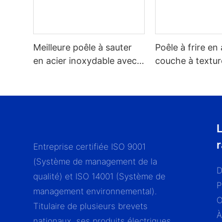
Meilleure poêle à sauter
Poêle à frire en 
en acier inoxydable avec
couche à textur
couvercle en verre,
compatible avec
revêtement antiadhésif à
types de feux.
motif nid d'abeille -
ZHENNENG
L
Entreprise certifiée ISO 9001
(Système de management de la
D
qualité) et ISO 14001 (Système de
P
management environnemental).
Titulaire de plusieurs brevets
À
nationaux, ses produits électriques