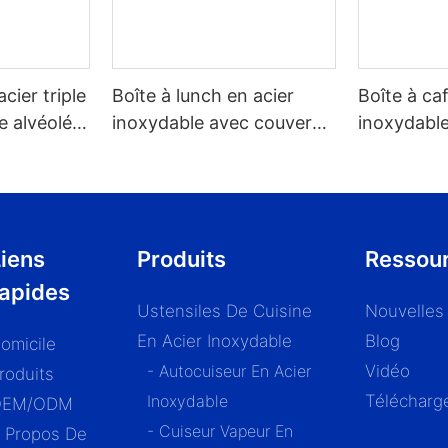
acier triple
Boîte à lunch en acier
Boîte à ca
e alvéolée,
inoxydable avec couvercle
inoxydable
 tous les
en bois (vente en gros) -
couvercle 
ZHENNENG
pour café 
1,2/1,5/1,8 l
iens
Produits
Ressou
rapides
Ustensiles De Cuisine
Nouvelles
En Acier Inoxydable
Blog
omicile
- Autocuiseur En Acier
Vidéo
roduits
Inoxydable
Télécharg
OEM/ODM
- Cuiseur Vapeur En
 Propos De