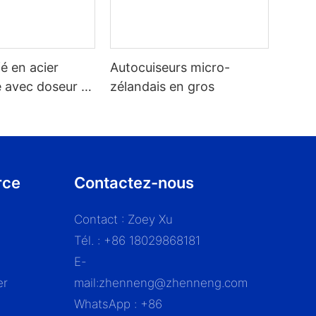
fé en acier
Autocuiseurs micro-
 avec doseur et
zélandais en gros
à valve intégré
en grains
rce
Contactez-nous
Contact : Zoey Xu
Tél. : +86 18029868181
E-
er
mail:
zhenneng@zhenneng.com
WhatsApp : +86