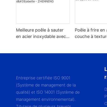
Meilleure poêle à sauter
Poêle à frire en 
en acier inoxydable avec
couche à textur
couvercle en verre,
compatible avec
revêtement antiadhésif à
types de feux.
motif nid d'abeille -
ZHENNENG
L
Entreprise certifiée ISO 9001
(Système de management de la
D
qualité) et ISO 14001 (Système de
P
management environnemental).
Titulaire de plusieurs brevets