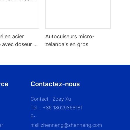
fé en acier
Autocuiseurs micro-
 avec doseur et
zélandais en gros
à valve intégré
en grains
rce
Contactez-nous
Contact : Zoey Xu
Tél. : +86 18029868181
E-
er
mail:
zhenneng@zhenneng.com