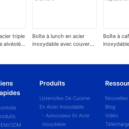
acier triple
Boîte à lunch en acier
Boîte à ca
e alvéolée,
inoxydable avec couvercle
inoxydable
 tous les
en bois (vente en gros) -
couvercle 
ZHENNENG
pour café 
1,2/1,5/1,8 l
iens
Produits
Ressou
rapides
Ustensiles De Cuisine
Nouvelles
En Acier Inoxydable
Blog
omicile
- Autocuiseur En Acier
Vidéo
roduits
Inoxydable
Télécharg
OEM/ODM