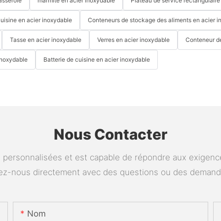
asserole
marmite en acier inoxydable
Plateau de service rectangulaire
cuisine en acier inoxydable
Conteneurs de stockage des aliments en acier i
Tasse en acier inoxydable
Verres en acier inoxydable
Conteneur d
inoxydable
Batterie de cuisine en acier inoxydable
Nous Contacter
personnalisées et est capable de répondre aux exigences
tez-nous directement avec des questions ou des deman
Nom