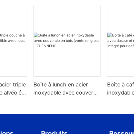
acier triple
Boîte à lunch en acier
Boîte à ca
e alvéolée,
inoxydable avec couvercle
inoxydable
 tous les
en bois (vente en gros) -
couvercle 
ZHENNENG
pour café 
1,2/1,5/1,8 l
iens
Produits
Ressou