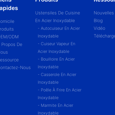
rapides
Ustensiles De Cuisine
Nouvelles
En Acier Inoxydable
Blog
omicile
- Autocuiseur En Acier
Vidéo
roduits
Inoxydable
Télécharg
OEM/ODM
- Cuiseur Vapeur En
 Propos De
Acier Inoxydable
ous
- Bouilloire En Acier
essource
Inoxydable
ontactez-Nous
- Casserole En Acier
Inoxydable
- Poêle À Frire En Acier
Inoxydable
- Marmite En Acier
Inoxydable