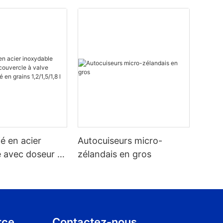
fé en acier
Autocuiseurs micro-
 avec doseur et
zélandais en gros
à valve intégré
en grains
rce
Contactez-nous