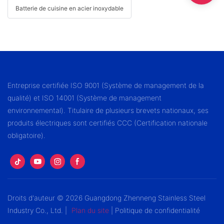
Batterie de cuisine en acier inoxydable
Entreprise certifiée ISO 9001 (Système de management de la
qualité) et ISO 14001 (Système de management
environnemental). Titulaire de plusieurs brevets nationaux, ses
produits électriques sont certifiés CCC (Certification nationale
obligatoire).
Droits d'auteur © 2026 Guangdong Zhenneng Stainless Steel
Industry Co., Ltd. |
Plan du site
|
Politique de confidentialité