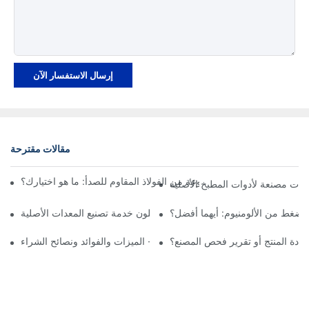
إرسال الاستفسار الآن
مقالات مقترحة
 مقابل أواني الطهي المصنوعة من الفولاذ المقاوم للصدأ: ما هو اختيارك؟
هل تقبلون خدمة تصنيع المعدات الأصلية (OEM)؟
 ضغط من الألومنيوم: أيهما أفضل؟
ادة المنتج أو تقرير فحص المصنع؟
ل أواني طهي من الفولاذ المقاوم للصدأ - الميزات والفوائد ونصائح الشراء