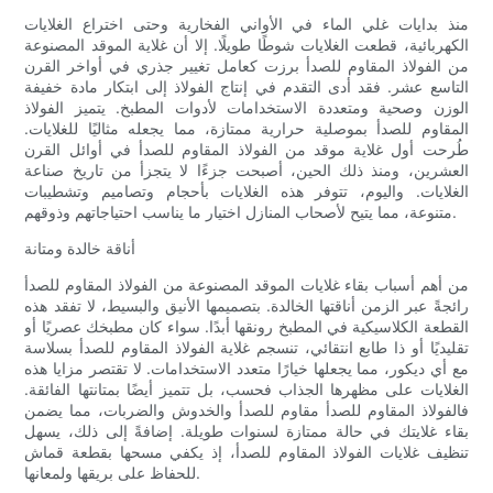
منذ بدايات غلي الماء في الأواني الفخارية وحتى اختراع الغلايات
الكهربائية، قطعت الغلايات شوطًا طويلًا. إلا أن غلاية الموقد المصنوعة
من الفولاذ المقاوم للصدأ برزت كعامل تغيير جذري في أواخر القرن
التاسع عشر. فقد أدى التقدم في إنتاج الفولاذ إلى ابتكار مادة خفيفة
الوزن وصحية ومتعددة الاستخدامات لأدوات المطبخ. يتميز الفولاذ
المقاوم للصدأ بموصلية حرارية ممتازة، مما يجعله مثاليًا للغلايات.
طُرحت أول غلاية موقد من الفولاذ المقاوم للصدأ في أوائل القرن
العشرين، ومنذ ذلك الحين، أصبحت جزءًا لا يتجزأ من تاريخ صناعة
الغلايات. واليوم، تتوفر هذه الغلايات بأحجام وتصاميم وتشطيبات
متنوعة، مما يتيح لأصحاب المنازل اختيار ما يناسب احتياجاتهم وذوقهم.
أناقة خالدة ومتانة
من أهم أسباب بقاء غلايات الموقد المصنوعة من الفولاذ المقاوم للصدأ
رائجةً عبر الزمن أناقتها الخالدة. بتصميمها الأنيق والبسيط، لا تفقد هذه
القطعة الكلاسيكية في المطبخ رونقها أبدًا. سواء كان مطبخك عصريًا أو
تقليديًا أو ذا طابع انتقائي، تنسجم غلاية الفولاذ المقاوم للصدأ بسلاسة
مع أي ديكور، مما يجعلها خيارًا متعدد الاستخدامات. لا تقتصر مزايا هذه
الغلايات على مظهرها الجذاب فحسب، بل تتميز أيضًا بمتانتها الفائقة.
فالفولاذ المقاوم للصدأ مقاوم للصدأ والخدوش والضربات، مما يضمن
بقاء غلايتك في حالة ممتازة لسنوات طويلة. إضافةً إلى ذلك، يسهل
تنظيف غلايات الفولاذ المقاوم للصدأ، إذ يكفي مسحها بقطعة قماش
للحفاظ على بريقها ولمعانها.