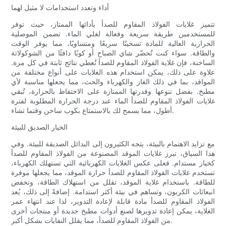
أداء وتعدد استخدامات لا مثيل لهما
تتميز غلايات الفولاذ المقاوم للصدأ بأدائها الممتاز، حيث توفر
للمستخدمين طريقة سريعة وفعالة لغلي الماء. تضمن الموصلية
الحرارية العالية للمادة تسخينًا سريعًا ومتساويًا، مما يوفر الوقت
والطاقة. سواء كنت تُحضّر شاي الصباح أو كوبًا دافئًا من الشوكولاتة
الساخنة، فإن غلاية الفولاذ المقاوم للصدأ تُعطي نتائج ثابتة في كل مرة.
علاوة على ذلك، يمكن استخدام هذه الغلايات على أنواع مختلفة من
المواقد، بما في ذلك الغاز والكهرباء والحث، مما يجعلها مناسبة لأي
مطبخ. بفضل تنوعها وقدرتها الممتازة على الاحتفاظ بالحرارة، تُبقي
غلايات الفولاذ المقاوم للصدأ الماء عند درجة الحرارة المطلوبة لفترة
أطول، مما يسمح لك بالاستمتاع بكوب ساخن وقتما تشاء.
الخيار الصديق للبيئة
مع تزايد الاهتمام بالبيئة، يتجه الكثيرون إلى البدائل الصديقة للبيئة. وفي
هذا السياق، تبرز غلايات الموقد المصنوعة من الفولاذ المقاوم للصدأ
كخيار مستدام. فعلى عكس الغلايات الكهربائية التي تستهلك الكهرباء،
تستخدم غلايات الفولاذ المقاوم للصدأ حرارة الموقد، مما يجعلها موفرة
للطاقة. باستخدام غلاية الموقد، تقلل من استهلاك الطاقة، وتخفض
انبعاثات الكربون، وتساهم في بيئة أكثر استدامة. إضافةً إلى ذلك، يُعد
الفولاذ المقاوم للصدأ مادة قابلة لإعادة التدوير، لذا عند انتهاء عمر
الغلاية، يمكن إعادة تدويرها لصنع أدوات مطبخ جديدة أو منتجات أخرى
من الفولاذ المقاوم للصدأ، مما يقلل النفايات بشكل أكبر.