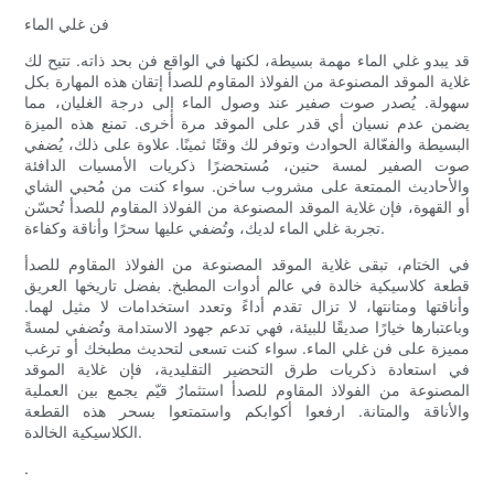
فن غلي الماء
قد يبدو غلي الماء مهمة بسيطة، لكنها في الواقع فن بحد ذاته. تتيح لك
غلاية الموقد المصنوعة من الفولاذ المقاوم للصدأ إتقان هذه المهارة بكل
سهولة. يُصدر صوت صفير عند وصول الماء إلى درجة الغليان، مما
يضمن عدم نسيان أي قدر على الموقد مرة أخرى. تمنع هذه الميزة
البسيطة والفعّالة الحوادث وتوفر لك وقتًا ثمينًا. علاوة على ذلك، يُضفي
صوت الصفير لمسة حنين، مُستحضرًا ذكريات الأمسيات الدافئة
والأحاديث الممتعة على مشروب ساخن. سواء كنت من مُحبي الشاي
أو القهوة، فإن غلاية الموقد المصنوعة من الفولاذ المقاوم للصدأ تُحسّن
تجربة غلي الماء لديك، وتُضفي عليها سحرًا وأناقة وكفاءة.
في الختام، تبقى غلاية الموقد المصنوعة من الفولاذ المقاوم للصدأ
قطعة كلاسيكية خالدة في عالم أدوات المطبخ. بفضل تاريخها العريق
وأناقتها ومتانتها، لا تزال تقدم أداءً وتعدد استخدامات لا مثيل لهما.
وباعتبارها خيارًا صديقًا للبيئة، فهي تدعم جهود الاستدامة وتُضفي لمسةً
مميزة على فن غلي الماء. سواء كنت تسعى لتحديث مطبخك أو ترغب
في استعادة ذكريات طرق التحضير التقليدية، فإن غلاية الموقد
المصنوعة من الفولاذ المقاوم للصدأ استثمارٌ قيّم يجمع بين العملية
والأناقة والمتانة. ارفعوا أكوابكم واستمتعوا بسحر هذه القطعة
الكلاسيكية الخالدة.
.