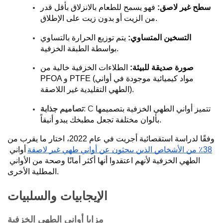
سطح غير لاصق:
فهو يسمح للطعام بالانزلاق بأقل قدر
من الزيت أو بدون زيت على الإطلاق.
التسخين المتساوي:
يتم توزيع الحرارة بالتساوي
بواسطة الطبقة الخزفية.
صورة صديقة للبيئة:
الطلاءات الخزفية خالية من
PFOA و PTFE (مواد كيميائية موجودة في أواني
الطهي التقليدية غير اللاصقة).
تتميز أواني الطهي الخزفية بتصميمها
: C
تصاميم جذابة
بألوان مختلفة تجعل مطبخك يبدو أنيقاً.
وفقًا لدراسة استقصائية أجريت في عام 2022، اختار ما يقرب من
38٪ من الأشخاص الذين يبحثون عن أواني طهي غير لاصقة
أواني 
الطهي الخزفية لأنهم اعتقدوا أنها أكثر أمانًا وصحة من الأواني 
المطلية الأخرى.
الإيجابيات والسلبيات
مزايا أواني الطهي الخزفية