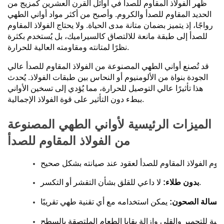
ظهر الفولاذ المقاوم للصدأ في أوائل القرن العشرين كمزيج من
الحديد المقاوم للصدأ والكروم. وأصبح من أكثر مواد أواني الطهي
رواجًا، إذ يتميز بضمان متانة مدى الحياة. ولا يحتاج الفولاذ المقاوم
للصدأ إلى طبقة مانعة للالتصاق كالسيراميك، بل يُستخدم بكثرة
نظرًا لمتانته ومقاومته العالية للحرارة.
قد تُصنع أواني الطهي المصنوعة من الفولاذ المقاوم للصدأ عالي
الجودة بنواة من الألومنيوم أو النحاس بين طبقات الفولاذ. يُحدث
هذا تأثيرًا عالي التوصيل للحرارة، مما يُؤدي إلى تسخين الأواني
ببطء دون التأثير على قوة الفولاذ الإجمالية.
الميزات الرئيسية لأواني الطهي المصنوعة
من الفولاذ المقاوم للصدأ
لا داعي للقلق بشأن التقشر أو التكسر.
بدون طلاء:
وغسالة الصحون:
الية للتحمير والقلي وإزالة بقايا الطعام الملتصقة بالسطح