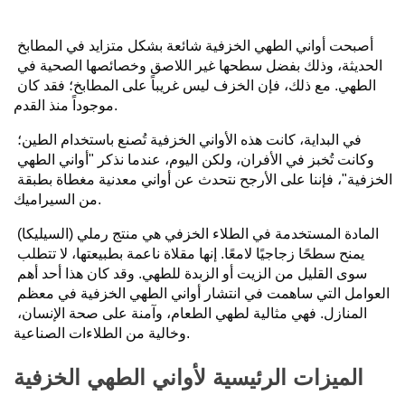
أصبحت أواني الطهي الخزفية شائعة بشكل متزايد في المطابخ 
الحديثة، وذلك بفضل سطحها غير اللاصق وخصائصها الصحية في 
الطهي. مع ذلك، فإن الخزف ليس غريباً على المطابخ؛ فقد كان 
موجوداً منذ القدم.
في البداية، كانت هذه الأواني الخزفية تُصنع باستخدام الطين؛ 
وكانت تُخبز في الأفران، ولكن اليوم، عندما نذكر "أواني الطهي 
الخزفية"، فإننا على الأرجح نتحدث عن أواني معدنية مغطاة بطبقة 
من السيراميك.
المادة المستخدمة في الطلاء الخزفي هي منتج رملي (السيليكا) 
يمنح سطحًا زجاجيًا لامعًا. إنها مقلاة ناعمة بطبيعتها، لا تتطلب 
سوى القليل من الزيت أو الزبدة للطهي. وقد كان هذا أحد أهم 
العوامل التي ساهمت في انتشار أواني الطهي الخزفية في معظم 
المنازل. فهي مثالية لطهي الطعام، وآمنة على صحة الإنسان، 
وخالية من الطلاءات الصناعية.
الميزات الرئيسية لأواني الطهي الخزفية