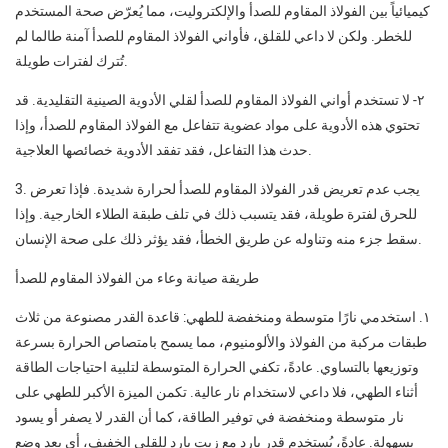
كيميائياً بين الفولاذ المقاوم للصدأ والإلكتروليت، مما يُعرّض صحة المستخدم
للخطر. ولكن لا داعي للقلق، فأواني الفولاذ المقاوم للصدأ آمنة طالما لم
تُترك لفترات طويلة.
٢- لا تستخدم أواني الفولاذ المقاوم للصدأ لقلي الأدوية الصينية التقليدية. قد
تحتوي هذه الأدوية على مواد عضوية تتفاعل مع الفولاذ المقاوم للصدأ، وإذا
حدث هذا التفاعل، فقد تفقد الأدوية خصائصها العلاجية.
3. يجب عدم تعريض قدر الفولاذ المقاوم للصدأ لحرارة شديدة. فإذا تعرض
للحرق لفترة طويلة، فقد يتسبب ذلك في تلف طبقة الطلاء الخارجية. وإذا
سقط جزء منه وتناوله عن طريق الخطأ، فقد يؤثر ذلك على صحة الإنسان.
طريقة صيانة وعاء من الفولاذ المقاوم للصدأ
١. استخدمي نارًا متوسطة ومنخفضة للطهي: قاعدة القدر مصنوعة من ثلاث
طبقات مركبة من الفولاذ والألومنيوم، مما يسمح بامتصاص الحرارة بسرعة
وتوزيعها بالتساوي. عادةً، تكفي الحرارة المتوسطة لتلبية احتياجات الطاقة
أثناء الطهي، فلا داعي لاستخدام نار عالية. تكمن الميزة الأكبر للطهي على
نار متوسطة ومنخفضة في توفير الطاقة، كما أن القدر لا يصفر أو يسود
بسهولة. عادةً، يُستخدم قدر بارد مع زيت بارد للقلي الخفيف، أي بعد وضع