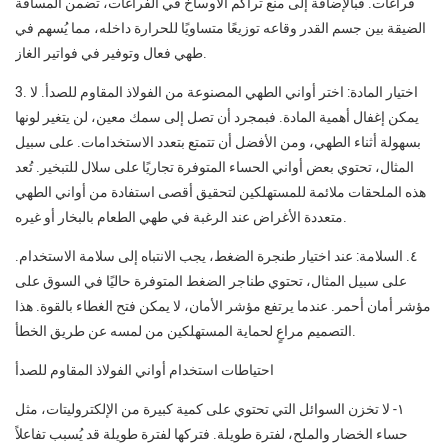
فراغات. فبالإضافة إلى منع تراكم الأوساخ في الفراغات، تضمن المسافة
الضيقة بين جسم القدر وقاعه توزيعًا متساويًا للحرارة داخله، مما يُسهم في
طهي فعال وتوفير في فواتير الغاز.
3. اختيار المادة: اختر أواني الطهي المصنوعة من الفولاذ المقاوم للصدأ. لا
يمكن إغفال أهمية المادة. فبمجرد أن تصل إلى سمك معين، لن يتغير لونها
بسهولة أثناء الطهي، ومن الأفضل أن تتمتع بتعدد الاستخدامات. على سبيل
المثال، تحتوي بعض أواني الحساء المتوفرة تجاريًا على سلال للتبخير. تُعد
هذه الملحقات ملائمة للمستهلكين لتحقيق أقصى استفادة من أواني الطهي
متعددة الأغراض عند الرغبة في طهي الطعام بالبخار أو غيره.
٤. السلامة: عند اختيار طنجرة الضغط، يجب الانتباه إلى سلامة الاستخدام.
على سبيل المثال، تحتوي طناجر الضغط المتوفرة حاليًا في السوق على
مؤشر أمان أحمر. عندما يرتفع مؤشر الأمان، لا يمكن فتح الغطاء بالقوة. هذا
التصميم مراعٍ لحماية المستهلكين من لمسه عن طريق الخطأ.
احتياطات استخدام أواني الفولاذ المقاوم للصدأ
١- لا تخزن السوائل التي تحتوي على كمية كبيرة من الإلكتروليتات، مثل
حساء الخضار والملح، لفترة طويلة. فتركها لفترة طويلة قد يُسبب تفاعلاً