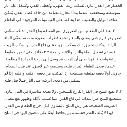
الخضار في القدر البارد، يُسكب زيت الطهي، ويُغطى القدر، ويُشغل على نار
متوسطة ومنخفضة. عندما يبدأ البخار بالتصاعد من حافة غطاء القدر، يُمكن
إضافة التوابل والتقليب. هذا يحافظ على الفيتامينات الموجودة في الطعام.
٢. عند قلي الطعام، من الضروري منع التصاقه بقاع القدر. لذلك، سخّني
القدر وهو فارغ حتى يمتلئ بالماء وتتجمع قطرات صغيرة منه، ثم صفّي الماء
الزائد. يمكنكِ تحقيق ذلك بسكب الزيت على قاع القدر، أو بسكب الزيت
فيه، ثم تشغيل الماء والنار، والانتظار لمدة ٢-٣ دقائق حتى تظهر خطوط
زيتية واضحة، فهذا يعني أن الزيت قد وصل إلى درجة الحرارة المطلوبة.
عندها، ضعي الطعام المراد قليه، وسيصبح غير لاصق. عند قلب الطعام،
حاولي أولاً دفعه بملعقة مسطحة. إذا تمكنتِ من دفعه، اقلبيه واقليه. إذا لم
تتمكني من دفعه، اتركيه على النار قليلاً قبل قلبه.
٣. لا تضع الملح في القدر الفارغ للتسخين، ولا تضعه مباشرةً في الماء البارد.
سيتجمع الملح غير المذاب في قاع القدر، مما يُسبب تآكله وظهور بقع بيضاء.
الطريقة الصحيحة هي رش الملح بالتساوي قبل إخراج الطعام من القدر،
فهذا لا يُتلف القدر فحسب، بل يحافظ أيضًا على محتوى اليود في الملح.