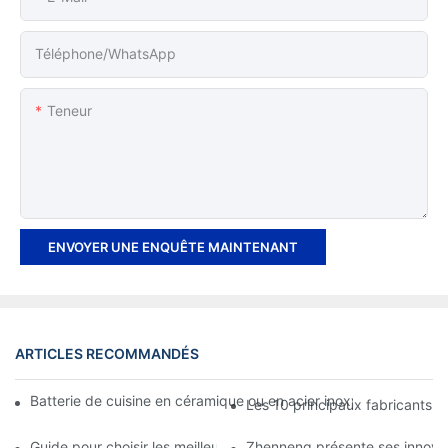
Téléphone/WhatsApp
Teneur
ENVOYER UNE ENQUÊTE MAINTENANT
ARTICLES RECOMMANDÉS
Batterie de cuisine en céramique ou en acier inoxydable : laquell
Les 10 principaux fabricants d
Guide pour choisir les meilleurs ustensiles de cuisine en acier i
Zhenneng présente ses innovati