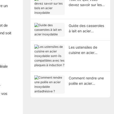
devez savoir sur les
re un
bols en acier
inoxydable
et de
Guide des casseroles
à lait en acier
nd soit
inoxydable
Les ustensiles de
cuisine en acier
inoxydable sont-ils
compatibles avec les
déale
plaques à induction ?
Comment rendre une
poêle en acier
r
inoxydable
e vos
antiadhésive ?