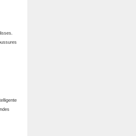
lisses.
boussures
telligente
andes