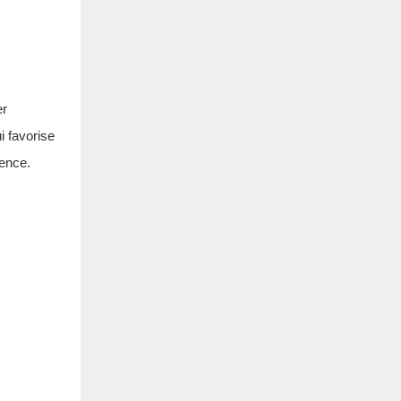
er
i favorise
lence.