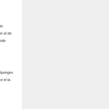
ie.
er et de
hode
s éponges
e et la