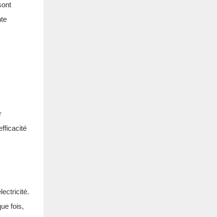
sont
nte
r
fficacité
ectricité.
ue fois,