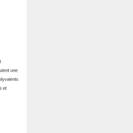
t
outent une
olyvalents
s et