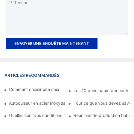
Teneur
ENVOYER UNE ENQUÊTE MAINTENANT
ARTICLES RECOMMANDÉS
Comment choisir une casserole en acier inoxydable ?
Les 10 principaux fabricants d
Autocuiseur en acier inoxydable ou en aluminium : lequel est le m
Tout ce que vous devez savoir 
Quelles sont vos conditions de paiement et de prix ?
Réunions de production hebdoma