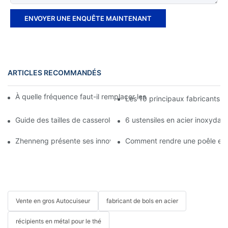
ENVOYER UNE ENQUÊTE MAINTENANT
ARTICLES RECOMMANDÉS
À quelle fréquence faut-il remplacer les ustensiles de cuisine en
Les 10 principaux fabricants d
Guide des tailles de casseroles en acier inoxydable : 24 cm, 26 
6 ustensiles en acier inoxydab
Zhenneng présente ses innovations en acier inoxydable lors d'un
Comment rendre une poêle en a
Vente en gros Autocuiseur
fabricant de bols en acier
récipients en métal pour le thé