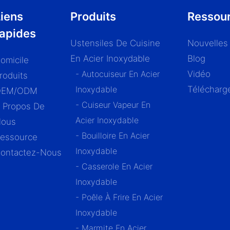
iens
Produits
Ressou
rapides
Ustensiles De Cuisine
Nouvelles
En Acier Inoxydable
Blog
omicile
- Autocuiseur En Acier
Vidéo
roduits
Inoxydable
Télécharg
OEM/ODM
- Cuiseur Vapeur En
 Propos De
Acier Inoxydable
ous
- Bouilloire En Acier
essource
Inoxydable
ontactez-Nous
- Casserole En Acier
Inoxydable
- Poêle À Frire En Acier
Inoxydable
- Marmite En Acier