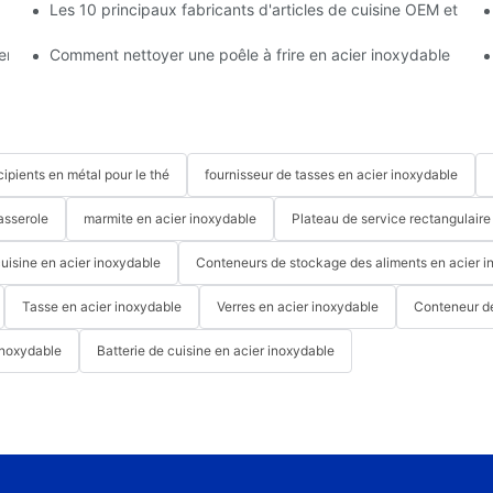
Les 10 principaux fabricants d'articles de cuisine OEM et OD
type existe-t-il ?
e en acier inoxydable
Comment nettoyer une poêle à frire en acier inoxydable
cipients en métal pour le thé
fournisseur de tasses en acier inoxydable
asserole
marmite en acier inoxydable
Plateau de service rectangulaire
cuisine en acier inoxydable
Conteneurs de stockage des aliments en acier i
Tasse en acier inoxydable
Verres en acier inoxydable
Conteneur d
inoxydable
Batterie de cuisine en acier inoxydable