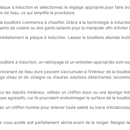
laque à induction et sélectionnez le réglage approprié pour faire bo
 de l’eau, ce qui simplifie la procédure.
, la bouilloire commence à chauffer. Grâce à la technologie à induction,
gants de cuisine ou des gants isolants pour la manipuler afin d'éviter 
immédiatement la plaque à induction. Laisser la bouilloire allumée in
uilloire à induction, un nettoyage et un entretien appropriés sont ess
venant de l’eau dure peuvent s’accumuler à l’intérieur de la bouilloire.
nge d’eau et de vinaigre ou d’autres solutions détartrantes recomman
 ou les dépôts minéraux, utilisez un chiffon doux ou une éponge im
ues agressifs, car ils pourraient endommager la surface de la bouilloi
 avec un chiffon humide pour enlever toute saleté ou trace d’éclabous
ez-vous qu’elle soit parfaitement sèche avant de la ranger. Rangez-la