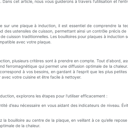
. Dans cet article, nous vous guiderons à travers l'utilisation et l'ent
loire sur une plaque à induction, il est essentiel de comprendre la t
des ustensiles de cuisson, permettant ainsi un contrôle précis de 
de cuisson traditionnelles. Les bouilloires pour plaques à inductio
compatible avec votre plaque.
uction, plusieurs critères sont à prendre en compte. Tout d'abord, a
d ferromagnétique qui permet une diffusion optimale de la chaleur. E
té correspond à vos besoins, en gardant à l'esprit que les plus petit
 avec votre cuisine et être facile à nettoyer.
uction, explorons les étapes pour l'utiliser efficacement :
uantité d’eau nécessaire en vous aidant des indicateurs de niveau. Évit
 la bouilloire au centre de la plaque, en veillant à ce qu’elle repose 
optimale de la chaleur.