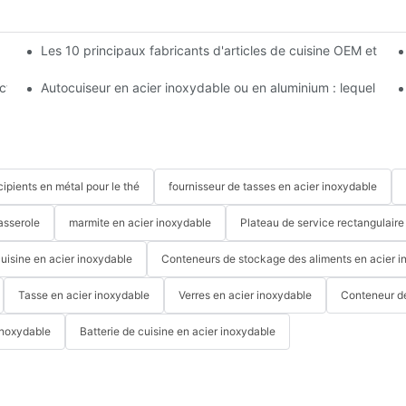
Les 10 principaux fabricants d'articles de cuisine OEM et OD
faite
ction ?
Autocuiseur en acier inoxydable ou en aluminium : lequel est le
cipients en métal pour le thé
fournisseur de tasses en acier inoxydable
asserole
marmite en acier inoxydable
Plateau de service rectangulaire
cuisine en acier inoxydable
Conteneurs de stockage des aliments en acier i
Tasse en acier inoxydable
Verres en acier inoxydable
Conteneur d
inoxydable
Batterie de cuisine en acier inoxydable