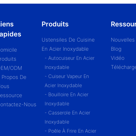
iens
Produits
Ressou
rapides
Ustensiles De Cuisine
Nouvelles
En Acier Inoxydable
Blog
omicile
- Autocuiseur En Acier
Vidéo
roduits
Inoxydable
Télécharg
OEM/ODM
- Cuiseur Vapeur En
 Propos De
Acier Inoxydable
ous
- Bouilloire En Acier
essource
Inoxydable
ontactez-Nous
- Casserole En Acier
Inoxydable
- Poêle À Frire En Acier