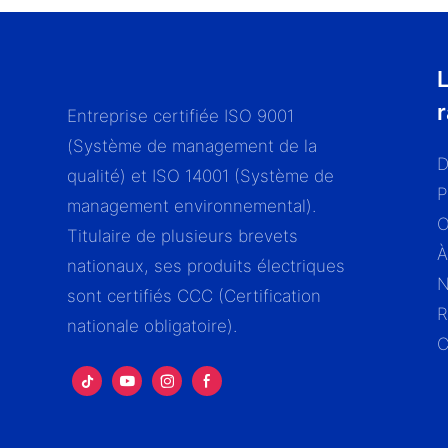
L
Entreprise certifiée ISO 9001
(Système de management de la
D
qualité) et ISO 14001 (Système de
P
management environnemental).
Titulaire de plusieurs brevets
À
nationaux, ses produits électriques
N
sont certifiés CCC (Certification
R
nationale obligatoire).
C