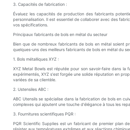
3. Capacités de fabrication :
Évaluez les capacités de production des fabricants potentie
personnalisation. Il est essentiel de collaborer avec des fabr
vos spécifications.
Principaux fabricants de bols en métal du secteur
Bien que de nombreux fabricants de bols en métal soient présen
quelques-uns des meilleurs fabricants de bols en métal du sec
1. Bols métalliques XYZ :
XYZ Metal Bowls est réputée pour son savoir-faire dans la f
expérimentés, XYZ s'est forgée une solide réputation en prop
variées de sa clientèle.
2. Ustensiles ABC :
ABC Utensils se spécialise dans la fabrication de bols en cui
complexes qui ajoutent une touche d'élégance à tous les re
3. Fournitures scientifiques PQR :
PQR Scientific Supplies est un fabricant de premier plan de 
résister aux températures extrêmes et aux réactions chimique