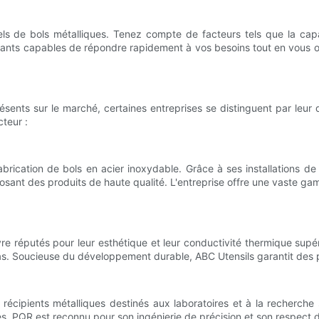
ls de bols métalliques. Tenez compte de facteurs tels que la capac
icants capables de répondre rapidement à vos besoins tout en vous off
ts sur le marché, certaines entreprises se distinguent par leur quali
teur :
abrication de bols en acier inoxydable. Grâce à ses installations d
osant des produits de haute qualité. L'entreprise offre une vaste ga
vre réputés pour leur esthétique et leur conductivité thermique supér
pas. Soucieuse du développement durable, ABC Utensils garantit des
récipients métalliques destinés aux laboratoires et à la recherche
s. PQR est reconnu pour son ingénierie de précision et son respect 