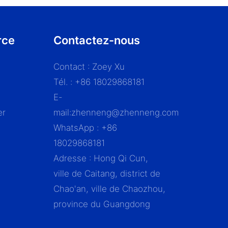
rce
Contactez-nous
Contact : Zoey Xu
Tél. : +86 18029868181
E-
er
mail:
zhenneng@zhenneng.com
WhatsApp : +86
18029868181
Adresse : Hong Qi Cun,
ville de Caitang, district de
Chao'an, ville de Chaozhou,
province du Guangdong