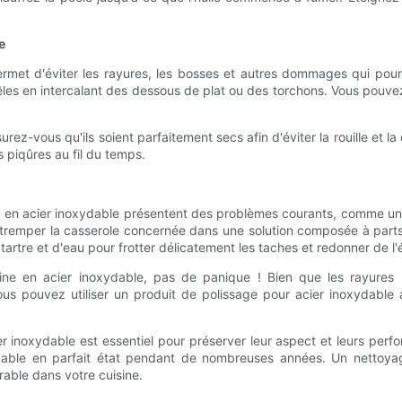
e
ermet d'éviter les rayures, les bosses et autres dommages qui pourr
poêles en intercalant des dessous de plat ou des torchons. Vous pouv
rez-vous qu'ils soient parfaitement secs afin d'éviter la rouille et l
 piqûres au fil du temps.
sine en acier inoxydable présentent des problèmes courants, comme u
re tremper la casserole concernée dans une solution composée à par
rtre et d'eau pour frotter délicatement les taches et redonner de l'é
ne en acier inoxydable, pas de panique ! Bien que les rayures so
s pouvez utiliser un produit de polissage pour acier inoxydable a
ier inoxydable est essentiel pour préserver leur aspect et leurs perf
dable en parfait état pendant de nombreuses années. Un nettoya
rable dans votre cuisine.