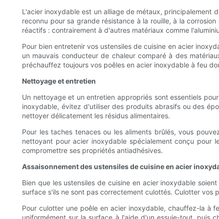
L'acier inoxydable est un alliage de métaux, principalement du
reconnu pour sa grande résistance à la rouille, à la corrosion
réactifs : contrairement à d'autres matériaux comme l'alumini
Pour bien entretenir vos ustensiles de cuisine en acier inoxyd
un mauvais conducteur de chaleur comparé à des matériaux co
préchauffez toujours vos poêles en acier inoxydable à feu dou
Nettoyage et entretien
Un nettoyage et un entretien appropriés sont essentiels pour 
inoxydable, évitez d'utiliser des produits abrasifs ou des ép
nettoyer délicatement les résidus alimentaires.
Pour les taches tenaces ou les aliments brûlés, vous pouve
nettoyant pour acier inoxydable spécialement conçu pour les 
compromettre ses propriétés antiadhésives.
Assaisonnement des ustensiles de cuisine en acier inoxyd
Bien que les ustensiles de cuisine en acier inoxydable soien
surface s'ils ne sont pas correctement culottés. Culotter vos 
Pour culotter une poêle en acier inoxydable, chauffez-la à f
uniformément sur la surface à l'aide d'un essuie-tout, puis c