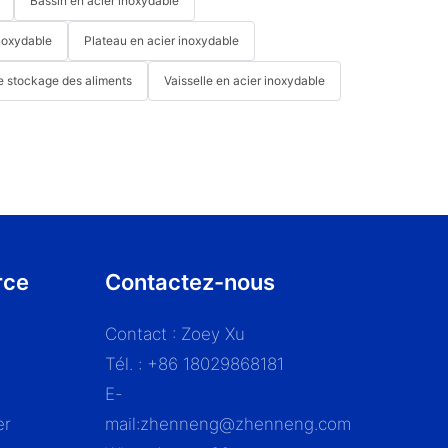
Bassin en acier inoxydable
noxydable
Plateau en acier inoxydable
e stockage des aliments
Vaisselle en acier inoxydable
rce
Contactez-nous
Contact : Zoey Xu
Tél. : +86 18029868181
E-
er
mail:
zhenneng@zhenneng.com