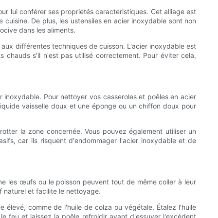
r lui conférer ses propriétés caractéristiques. Cet alliage est
e cuisine. De plus, les ustensiles en acier inoxydable sont non
ocive dans les aliments.
n aux différentes techniques de cuisson. L'acier inoxydable est
hauds s'il n'est pas utilisé correctement. Pour éviter cela,
er inoxydable. Pour nettoyer vos casseroles et poêles en acier
n liquide vaisselle doux et une éponge ou un chiffon doux pour
rotter la zone concernée. Vous pouvez également utiliser un
asifs, car ils risquent d'endommager l'acier inoxydable et de
mme les œufs ou le poisson peuvent tout de même coller à leur
naturel et facilite le nettoyage.
 élevé, comme de l'huile de colza ou végétale. Étalez l'huile
e feu et laissez la poêle refroidir avant d'essuyer l'excédent