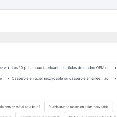
Les 10 principaux fabricants d'articles de cuisine OEM et OD
 acier inoxydable : caractéristiques, avantages et conseils d’achat
cturée de Zhenneng en matière de sécurité et de contrôle de la qual
Casserole en acier inoxydable ou casserole émaillée : laquelle 
cipients en métal pour le thé
fournisseur de tasses en acier inoxydable