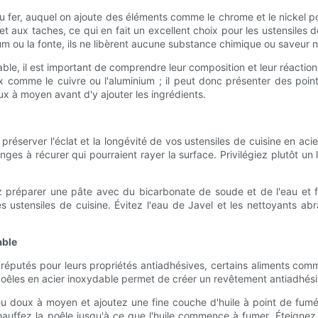
 fer, auquel on ajoute des éléments comme le chrome et le nickel pou
 et aux taches, ce qui en fait un excellent choix pour les ustensiles d
um ou la fonte, ils ne libèrent aucune substance chimique ou saveur n
able, il est important de comprendre leur composition et leur réactio
mme le cuivre ou l'aluminium ; il peut donc présenter des points c
x à moyen avant d'y ajouter les ingrédients.
préserver l'éclat et la longévité de vos ustensiles de cuisine en aci
onges à récurer qui pourraient rayer la surface. Privilégiez plutôt u
z préparer une pâte avec du bicarbonate de soude et de l'eau et f
ustensiles de cuisine. Évitez l'eau de Javel et les nettoyants abr
able
t réputés pour leurs propriétés antiadhésives, certains aliments co
poêles en acier inoxydable permet de créer un revêtement antiadhésif 
eu doux à moyen et ajoutez une fine couche d'huile à point de fumée
hauffez la poêle jusqu'à ce que l'huile commence à fumer. Éteignez l