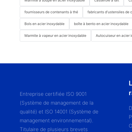
Marmite à soupe en acier inoxydable
casserole à lait
C
fournisseurs de contenants à thé
fabricants d'ustensiles de 
Bols en acier inoxydable
boîte à bento en acier inoxydable
Marmite à vapeur en acier inoxydable
Autocuiseur en acier 
L
Entreprise certifiée ISO 9001
(Système de management de la
D
qualité) et ISO 14001 (Système de
P
management environnemental).
Titulaire de plusieurs brevets