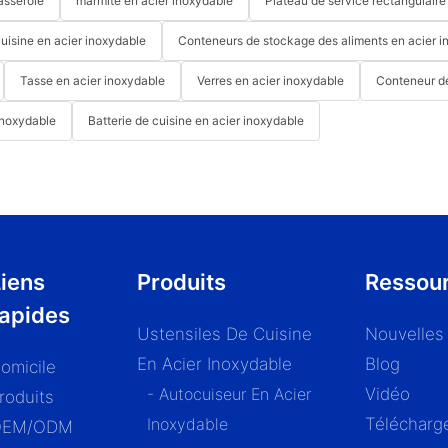
asserole
marmite en acier inoxydable
Plateau de service rectangulaire
cuisine en acier inoxydable
Conteneurs de stockage des aliments en acier i
Tasse en acier inoxydable
Verres en acier inoxydable
Conteneur d
inoxydable
Batterie de cuisine en acier inoxydable
iens
Produits
Ressou
rapides
Ustensiles De Cuisine
Nouvelles
En Acier Inoxydable
Blog
omicile
- Autocuiseur En Acier
Vidéo
roduits
Inoxydable
Télécharg
OEM/ODM