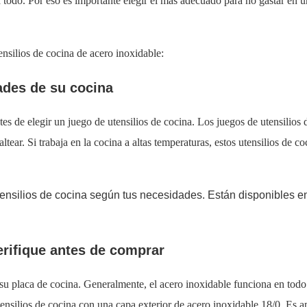
a todo. Por eso es importante elegir el más adecuado para no gastar en 
nsilios de cocina de acero inoxidable:
ades de su cocina
es de elegir un juego de utensilios de cocina. Los juegos de utensilios 
altear. Si trabaja en la cocina a altas temperaturas, estos utensilios de c
utensilios de cocina según tus necesidades. Están disponibles e
erifique antes de comprar
su placa de cocina. Generalmente, el acero inoxidable funciona en todo
tensilios de cocina con una capa exterior de acero inoxidable 18/0. Es ap