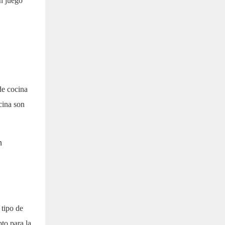
un juego
de cocina
ocina son
n
 tipo de
to para la