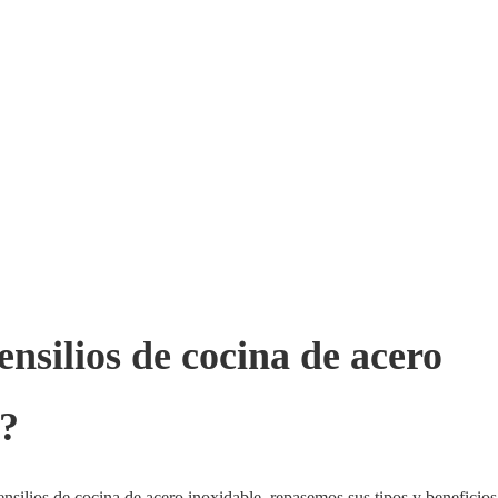
tensilios de cocina de acero
s?
tensilios de cocina de acero inoxidable, repasemos sus tipos y beneficios