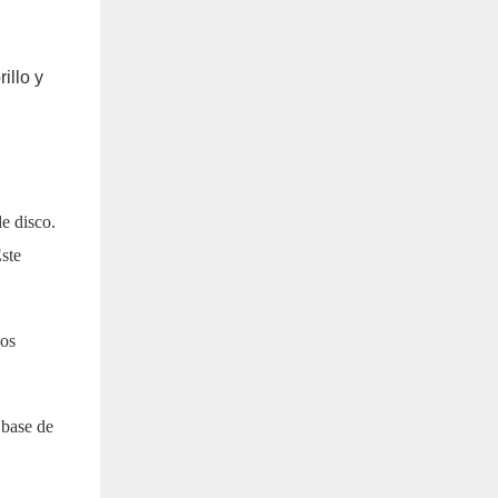
illo y
e disco.
Este
los
 base de