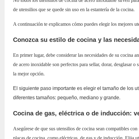
No todos los utensilios de cocina de acero inoxidable sirven par
de utensilios que se quede sin uso en la estantería de la cocina.
A continuación te explicamos cómo puedes elegir los mejores ute
Conozca su estilo de cocina y las necesid
En primer lugar, debe considerar las necesidades de su cocina ant
de acero inoxidable son perfectos para sellar, dorar, desglasar o s
la mejor opción.
El siguiente paso importante es elegir el tamaño de los 
diferentes tamaños: pequeño, mediano y grande.
Cocina de gas, eléctrica o de inducción: v
Asegúrese de que sus utensilios de cocina sean compatibles con 
placas de cocina, como eléctricas, de gas y de inducción. Elija u