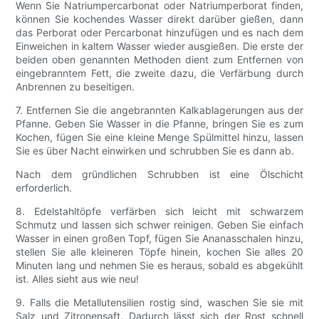
Wenn Sie Natriumpercarbonat oder Natriumperborat finden,
können Sie kochendes Wasser direkt darüber gießen, dann
das Perborat oder Percarbonat hinzufügen und es nach dem
Einweichen in kaltem Wasser wieder ausgießen. Die erste der
beiden oben genannten Methoden dient zum Entfernen von
eingebranntem Fett, die zweite dazu, die Verfärbung durch
Anbrennen zu beseitigen.
7. Entfernen Sie die angebrannten Kalkablagerungen aus der
Pfanne. Geben Sie Wasser in die Pfanne, bringen Sie es zum
Kochen, fügen Sie eine kleine Menge Spülmittel hinzu, lassen
Sie es über Nacht einwirken und schrubben Sie es dann ab.
Nach dem gründlichen Schrubben ist eine Ölschicht
erforderlich.
8. Edelstahltöpfe verfärben sich leicht mit schwarzem
Schmutz und lassen sich schwer reinigen. Geben Sie einfach
Wasser in einen großen Topf, fügen Sie Ananasschalen hinzu,
stellen Sie alle kleineren Töpfe hinein, kochen Sie alles 20
Minuten lang und nehmen Sie es heraus, sobald es abgekühlt
ist. Alles sieht aus wie neu!
9. Falls die Metallutensilien rostig sind, waschen Sie sie mit
Salz und Zitronensaft. Dadurch lässt sich der Rost schnell