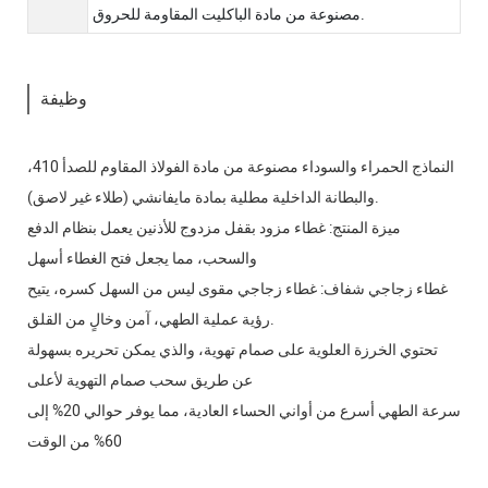
مصنوعة من مادة الباكليت المقاومة للحروق.
وظيفة
النماذج الحمراء والسوداء مصنوعة من مادة الفولاذ المقاوم للصدأ 410،
والبطانة الداخلية مطلية بمادة مايفانشي (طلاء غير لاصق).
ميزة المنتج: غطاء مزود بقفل مزدوج للأذنين يعمل بنظام الدفع
والسحب، مما يجعل فتح الغطاء أسهل
غطاء زجاجي شفاف: غطاء زجاجي مقوى ليس من السهل كسره، يتيح
رؤية عملية الطهي، آمن وخالٍ من القلق.
تحتوي الخرزة العلوية على صمام تهوية، والذي يمكن تحريره بسهولة
عن طريق سحب صمام التهوية لأعلى
سرعة الطهي أسرع من أواني الحساء العادية، مما يوفر حوالي 20% إلى
60% من الوقت