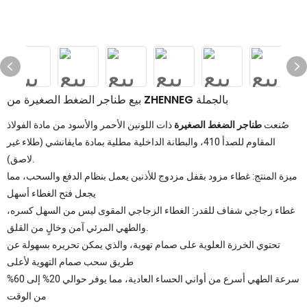
بيع طناجر الضغط الصغيرة من ZHENNEG بالجملة
صُنعت
طناجر الضغط الصغيرة
ذات اللونين الأحمر والأسود من مادة الفولاذ
المقاوم للصدأ 410، والبطانة الداخلية مطلية بمادة مايفانشي (طلاء غير
لاصق).
ميزة المنتج: غطاء مزود بقفل مزدوج للأذنين يعمل بنظام الدفع والسحب، مما
يجعل فتح الغطاء أسهل
غطاء زجاجي شفاف للقدر: الغطاء الزجاجي المقوى ليس من السهل كسره،
والطهي المرئي آمن وخالٍ من القلق.
تحتوي الخرزة العلوية على صمام تهوية، والذي يمكن تحريره بسهولة عن
طريق سحب صمام التهوية لأعلى
سرعة الطهي أسرع من أواني الحساء العادية، مما يوفر حوالي 20% إلى 60%
من الوقت