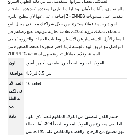
لعملائك. بفضل ميزاتها المتقدمة، بما في ذلك الطهي السريع
والمتساوي، وآليات الأمان، وخيارات الطهي المتعددة، تُعد هذه الطنجرة
إضافة لا غنى عنها لأي مطبخ. تلتزم ZHENNEG بتقديم أعلى مستويات
الجودة وخدمة عملاء ممتازة. من خلال شراكتك معنا في مجال البيع
بالجملة، يمكنك تزويد عملائك بعلامة تجارية موثوقة تضع رضاهم في
المقام الأول. للاستفسار عن الأسعار، وطلبات الجملة، والتوزيع، يُرجى
التواصل مع فريق البيع بالجملة لدينا. اختر طنجرة الضغط الصغيرة من
ZHENNEG بالجملة، وقدّم لعملائك تجربة طهي استثنائية.
الفولاذ المقاوم للصدأ بلون طبيعي، أحمر، أسود
لون
4.5 لتر، 6.5 لتر
مواصفة
16 قطعة
الحد الأد
نى لكمي
ة الطل
ب
جسم القدر المصنوع من الفولاذ المقاوم للصدأ ذي اللون
مادة
الطبيعي مصنوع من الفولاذ المقاوم للصدأ 304، أما الغطاء
فهو مصنوع من الزجاج، والغطاء والمقابض على كلا الجانبين