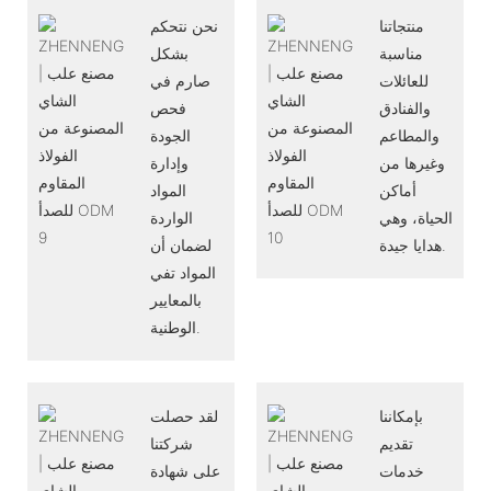
منتجاتنا
نحن نتحكم
مناسبة
بشكل
للعائلات
صارم في
والفنادق
فحص
والمطاعم
الجودة
وغيرها من
وإدارة
أماكن
المواد
الحياة، وهي
الواردة
هدايا جيدة.
لضمان أن
المواد تفي
بالمعايير
الوطنية.
بإمكاننا
لقد حصلت
تقديم
شركتنا
خدمات
على شهادة