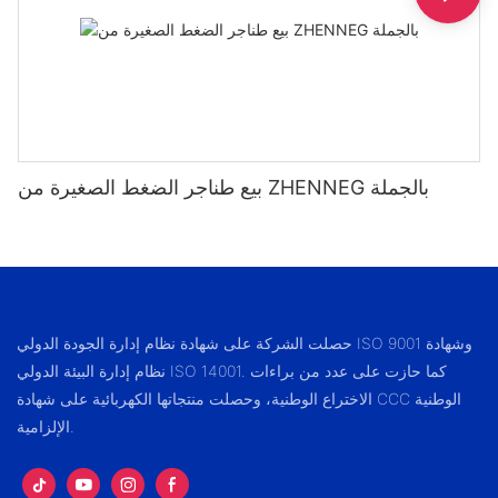
بيع طناجر الضغط الصغيرة من ZHENNEG بالجملة
حصلت الشركة على شهادة نظام إدارة الجودة الدولي ISO 9001 وشهادة
نظام إدارة البيئة الدولي ISO 14001. كما حازت على عدد من براءات
الاختراع الوطنية، وحصلت منتجاتها الكهربائية على شهادة CCC الوطنية
الإلزامية.