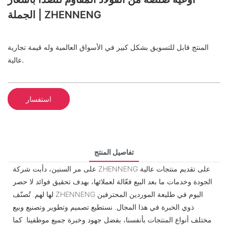
الجملة | ZHENNENG
المنتج قابل للتسويق بشكل كبير في الأسواق العالمية وله قيمة تجارية
عالية.
استفسار
تفاصيل المنتج
على مر السنين، دأبت شركة ZHENNENG على تقديم منتجات عالية
الجودة وخدمات ما بعد البيع فعّالة لعملائها، بهدف تحقيق فوائد لا حصر
لها لهم. تُصنّف ZHENNENG اليوم في طليعة الموردين المحترفين
ذوي الخبرة في هذا المجال. نستطيع تصميم وتطوير وتصنيع وبيع
مختلف أنواع المنتجات بأنفسنا، بفضل جهود وخبرة جميع موظفينا. كما