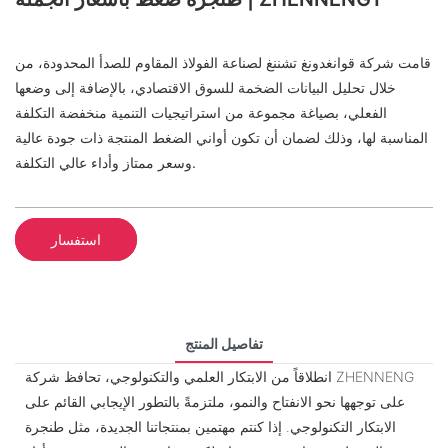
قامت شركة قوانغدونغ تشننغ لصناعة الفولاذ المقاوم للصدأ المحدودة، من
خلال تحليل البيانات الضخمة للسوق الاقتصادي، بالإضافة إلى وضعها
الفعلي، بصياغة مجموعة من استراتيجيات التنمية منخفضة التكلفة
المناسبة لها، وذلك لضمان أن تكون أواني الضغط المنتجة ذات جودة عالية
وسعر ممتاز وأداء عالي التكلفة.
استفسار
تفاصيل المنتج
انطلاقاً من الابتكار العلمي والتكنولوجي، تحافظ شركة ZHENNENG
على توجهها نحو الانفتاح والنمو، ملتزمةً بالتطور الإيجابي القائم على
الابتكار التكنولوجي. إذا كنتم مهتمين بمنتجاتنا الجديدة، مثل طنجرة