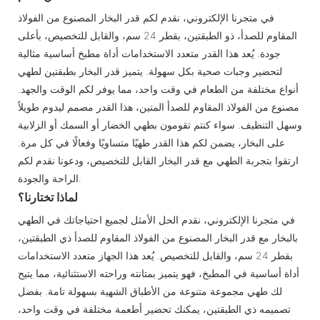
في متجرنا الإلكتروني، نقدم لكم قدر البخار المصنوع من الفولاذ
المقاوم للصدأ، ذو الطبقتين، بقطر 24 سم، والقابل للتخصيص، بأعلى
جودة. يُعد هذا القدر متعدد الاستخدامات أداة مطبخ أساسية مثالية
لتحضير وجبات صحية بكل سهولة. يتميز قدر البخار بطبقتين لطهي
أنواع مختلفة من الطعام في وقت واحد، مما يوفر لكم الوقت والجهد.
مصنوع من الفولاذ المقاوم للصدأ المتين، هذا القدر مصمم ليدوم طويلاً
وسهل التنظيف. سواء كنتم تقومون بطهي الخضار أو السمك أو الزلابية
على البخار، يضمن لكم هذا القدر طهيًا متساويًا وفعالًا في كل مرة.
ارتقوا بتجربة الطهي مع قدر البخار القابل للتخصيص، ودعونا نقدم لكم
الراحة والجودة.
لماذا تختارنا؟
في متجرنا الإلكتروني، نقدم الحل الأمثل لجميع احتياجاتك في الطهي
بالبخار مع قدر البخار المصنوع من الفولاذ المقاوم للصدأ ذي الطبقتين،
بقطر 24 سم، والقابل للتخصيص. يُعد هذا الجهاز متعدد الاستخدامات
أداة أساسية في المطبخ، فهو يتميز بمتانته وراحته الاستثنائية، مما يتيح
لك طهي مجموعة متنوعة من الأطباق الشهية بسهولة تامة. بفضل
تصميمه ذي الطبقتين، يمكنك تحضير أطعمة مختلفة في وقت واحد،