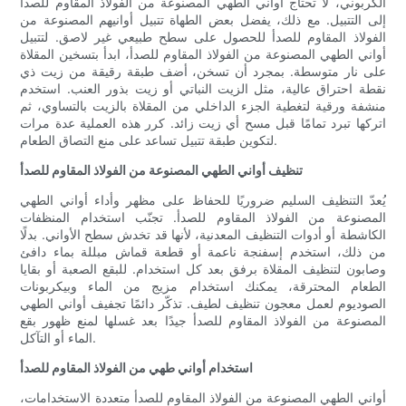
الكربوني، لا تحتاج أواني الطهي المصنوعة من الفولاذ المقاوم للصدأ
إلى التتبيل. مع ذلك، يفضل بعض الطهاة تتبيل أوانيهم المصنوعة من
الفولاذ المقاوم للصدأ للحصول على سطح طبيعي غير لاصق. لتتبيل
أواني الطهي المصنوعة من الفولاذ المقاوم للصدأ، ابدأ بتسخين المقلاة
على نار متوسطة. بمجرد أن تسخن، أضف طبقة رقيقة من زيت ذي
نقطة احتراق عالية، مثل الزيت النباتي أو زيت بذور العنب. استخدم
منشفة ورقية لتغطية الجزء الداخلي من المقلاة بالزيت بالتساوي، ثم
اتركها تبرد تمامًا قبل مسح أي زيت زائد. كرر هذه العملية عدة مرات
لتكوين طبقة تتبيل تساعد على منع التصاق الطعام.
تنظيف أواني الطهي المصنوعة من الفولاذ المقاوم للصدأ
يُعدّ التنظيف السليم ضروريًا للحفاظ على مظهر وأداء أواني الطهي
المصنوعة من الفولاذ المقاوم للصدأ. تجنّب استخدام المنظفات
الكاشطة أو أدوات التنظيف المعدنية، لأنها قد تخدش سطح الأواني. بدلًا
من ذلك، استخدم إسفنجة ناعمة أو قطعة قماش مبللة بماء دافئ
وصابون لتنظيف المقلاة برفق بعد كل استخدام. للبقع الصعبة أو بقايا
الطعام المحترقة، يمكنك استخدام مزيج من الماء وبيكربونات
الصوديوم لعمل معجون تنظيف لطيف. تذكّر دائمًا تجفيف أواني الطهي
المصنوعة من الفولاذ المقاوم للصدأ جيدًا بعد غسلها لمنع ظهور بقع
الماء أو التآكل.
استخدام أواني طهي من الفولاذ المقاوم للصدأ
أواني الطهي المصنوعة من الفولاذ المقاوم للصدأ متعددة الاستخدامات،