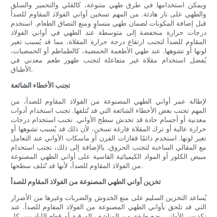
ويمكن استخدامها في طرق طهي متنوعة، كالقلي والتحمير والسلق
والطهي على نار هادئة. من المهم تسخين أواني الفولاذ المقاوم للصدأ
قبل إضافة المكونات لضمان طهي متساوٍ ومنع التصاق الطعام. استخدم
درجات حرارة منخفضة إلى متوسطة عند الطهي في أواني الفولاذ
المقاوم للصدأ لتجنب ارتفاع درجة حرارة المقلاة، مما قد يُسبب تغير
لونها أو تشوهها. عند طهي الأطعمة الحمضية، كالطماطم أو الحمضيات،
يُفضل استخدام مقلاة غير متفاعلة لتجنب ظهور طعم معدني في
الأطباق.
تجنب الأخطاء الشائعة
لإطالة عمر أواني الطهي المصنوعة من الفولاذ المقاوم للصدأ، من
المهم تجنب بعض الأخطاء الشائعة التي قد تُتلفها. تجنب استخدام أدوات
معدنية أو أجسام حادة قد تخدش سطح الأواني. تجنب استخدام درجات
حرارة عالية أو ترك المقلاة فارغة تسخن، لأن ذلك قد يُسبب تشوهها أو
تغير لونها. استخدم دائمًا قفازات الفرن أو ماسكات الأواني عند التعامل
مع المقالي الساخنة لتجنب الحروق. بالإضافة إلى ذلك، تجنب استخدام
مبيض الكلور أو المواد الكيميائية القاسية على أواني الطهي المصنوعة
من الفولاذ المقاوم للصدأ، لأنها قد تُتلف سطحها.
تخزين أواني الطهي المصنوعة من الفولاذ المقاوم للصدأ
يُساعد التخزين السليم على منع الخدوش والضربات وغيرها من الأضرار
التي قد تلحق بأواني الطهي المصنوعة من الفولاذ المقاوم للصدأ. عند
تكديس الأواني، ضع طبقة من المناشف الورقية أو قطع اللباد بين كل