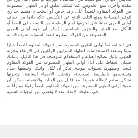
مقلاة وأخرى لمنع الخدوش. كما يُمكنك تعليق أواني الطهي المصنوعة
من الفولاذ المقاوم للصدأ على رف خاص أو استخدام منظم جداري
لتوفير المساحة ومنع التلف الناتج عن التكديس. تأكد دائمًا من جفاف
أواني الطهي تمامًا قبل تخزينها لمنع الرطوبة من التسبب في الصدأ أو
التآكل. مع العناية والتخزين المناسبين، يُمكن أن تدوم أواني الطهي
المصنوعة من الفولاذ المقاوم للصدأ لسنوات عديدة قادمة.
في الختام، تُعدّ أواني الطهي المصنوعة من الفولاذ المقاوم للصدأ خيارًا
متينًا ومتعدد الاستخدامات للطهاة المنزليين الراغبين في الارتقاء بتجربة
الطهي. باتباع نصائح العناية والاستخدام الموضحة في هذا الدليل، يمكنك
ضمان الحفاظ على أداء أواني الطهي المصنوعة من الفولاذ المقاوم
للصدأ ومظهرها لسنوات طويلة. تذكر أن تُتبّل أوانيك، وتنظفها جيدًا،
وتستخدمها بالطريقة الصحيحة، وتتجنب الأخطاء الشائعة، وتخزنها
بشكل سليم لإطالة عمرها. مع قليل من العناية والاهتمام، يمكن أن
تصبح أواني الطهي المصنوعة من الفولاذ المقاوم للصدأ رفيقًا موثوقًا به
في مطبخك لإعداد عدد لا يُحصى من الوجبات الشهية.
.