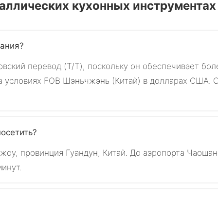
аллических кухонных инструментах
вания?
овский перевод (T/T), поскольку он обеспечивает бо
на условиях FOB Шэньчжэнь (Китай) в долларах США.
посетить?
оу, провинция Гуандун, Китай. До аэропорта Чаошань
инут.