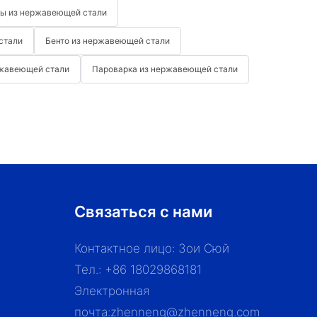
ды из нержавеющей стали
стали
Бенто из нержавеющей стали
ржавеющей стали
Пароварка из нержавеющей стали
Связаться с нами
Контактное лицо: Зои Сюй
Тел.: +86 18029868181
Электронная
почта:
zhenneng@zhenneng.com