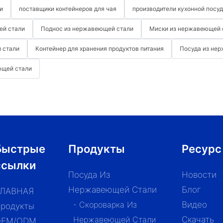
и
поставщики контейнеров для чая
производители кухонной посу
ей стали
Поднос из нержавеющей стали
Миски из нержавеющей 
 стали
Контейнер для хранения продуктов питания
Посуда из не
ющей стали
Быстрые
Продукты
Ресурс
ссылки
Посуда Из
Новости
Нержавеющей Стали
Блог
ГЛАВНАЯ
- Скороварка Из
Видео
родукты
Нержавеющей Стали
Скачать
OEM/ODM