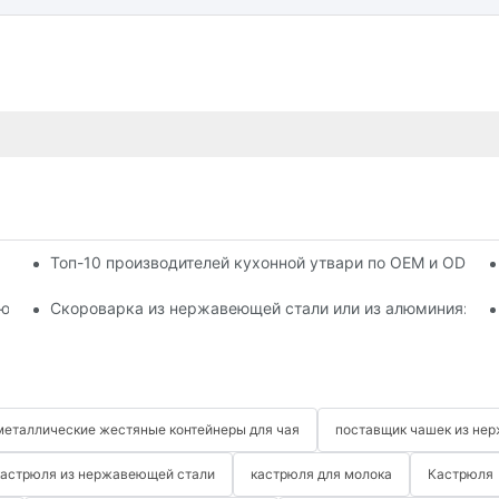
Топ-10 производителей кухонной утвари по OEM и ODM за
ей стали?
ю из них выбрать?
Скороварка из нержавеющей стали или из алюминия: что
металлические жестяные контейнеры для чая
поставщик чашек из не
кастрюля из нержавеющей стали
кастрюля для молока
Кастрюля