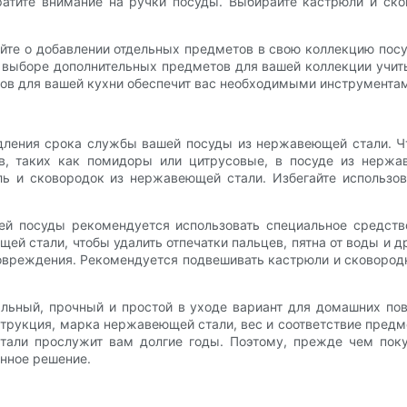
обратите внимание на ручки посуды. Выбирайте кастрюли и с
айте о добавлении отдельных предметов в свою коллекцию пос
 выборе дополнительных предметов для вашей коллекции учит
тов для вашей кухни обеспечит вас необходимыми инструментам
ления срока службы вашей посуды из нержавеющей стали. Что
ов, таких как помидоры или цитрусовые, в посуде из нержа
ль и сковородок из нержавеющей стали. Избегайте использо
ей посуды рекомендуется использовать специальное средств
й стали, чтобы удалить отпечатки пальцев, пятна от воды и др
овреждения. Рекомендуется подвешивать кастрюли и сковородк
льный, прочный и простой в уходе вариант для домашних по
струкция, марка нержавеющей стали, вес и соответствие пре
али прослужит вам долгие годы. Поэтому, прежде чем поку
енное решение.