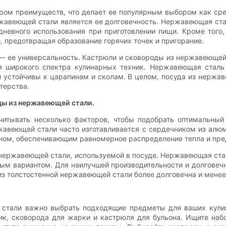
ром преимуществ, что делает ее популярным выбором как сре
жавеющей стали является ее долговечность. Нержавеющая ста
дневного использования при приготовлении пищи. Кроме того
, предотвращая образование горячих точек и пригорание.
 ее универсальность. Кастрюли и сковороды из нержавеющей с
я широкого спектра кулинарных техник. Нержавеющая сталь
 устойчивы к царапинам и сколам. В целом, посуда из нержав
терства.
ды из нержавеющей стали.
итывать несколько факторов, чтобы подобрать оптимальны
жавеющей стали часто изготавливается с сердечником из алю
ном, обеспечивающим равномерное распределение тепла и пре
п нержавеющей стали, используемой в посуде. Нержавеющая ст
ным вариантом. Для наилучшей производительности и долгове
а из толстостенной нержавеющей стали более долговечна и мене
стали важно выбрать подходящие предметы для ваших кулин
ик, сковорода для жарки и кастрюля для бульона. Ищите на