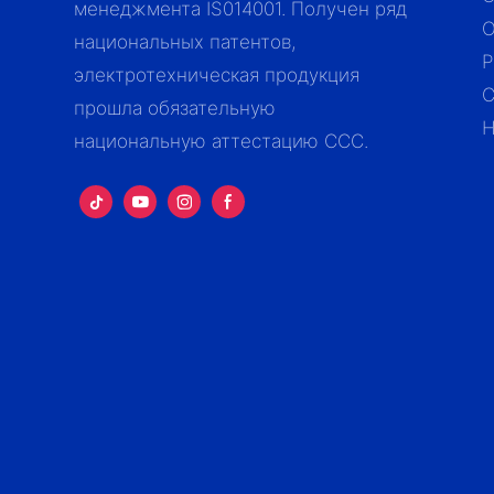
менеджмента IS014001. Получен ряд
О
национальных патентов,
Р
электротехническая продукция
С
прошла обязательную
Н
национальную аттестацию CCC.