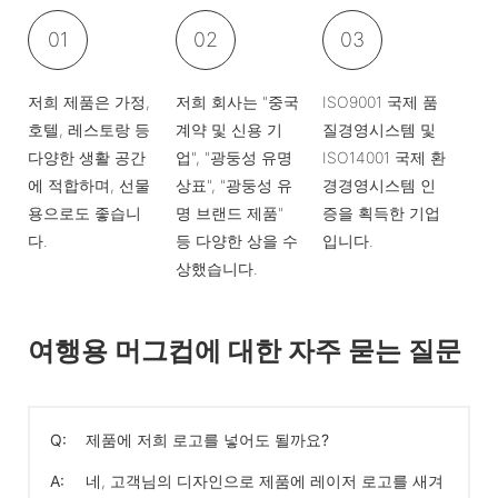
01
02
03
저희 제품은 가정,
저희 회사는 "중국
ISO9001 국제 품
호텔, 레스토랑 등
계약 및 신용 기
질경영시스템 및
다양한 생활 공간
업", "광둥성 유명
ISO14001 국제 환
에 적합하며, 선물
상표", "광둥성 유
경경영시스템 인
용으로도 좋습니
명 브랜드 제품"
증을 획득한 기업
다.
등 다양한 상을 수
입니다.
상했습니다.
여행용 머그컵에 대한 자주 묻는 질문
Q:
제품에 저희 로고를 넣어도 될까요?
A:
네, 고객님의 디자인으로 제품에 레이저 로고를 새겨