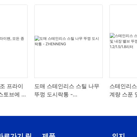
구조 프라이
도매 스테인리스 스틸 나무
스테인리스 
 스토브에 적
뚜껑 도시락통 -
계량 스푼 
ZHENNENG
포함, 원두
1.2/1.5/1.
바로가기 링
제품
의지