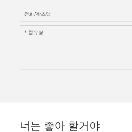
전화/왓츠앱
함유량
너는 좋아 할거야