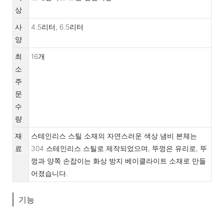
상
사
4.5리터, 6.5리터
양
최
16개
소
주
문
수
량
재
스테인리스 스틸 소재의 자연스러운 색상 냄비 본체는
료
304 스테인리스 스틸로 제작되었으며, 뚜껑은 유리로, 뚜
껑과 양쪽 손잡이는 화상 방지 베이클라이트 소재로 만들
어졌습니다.
기능