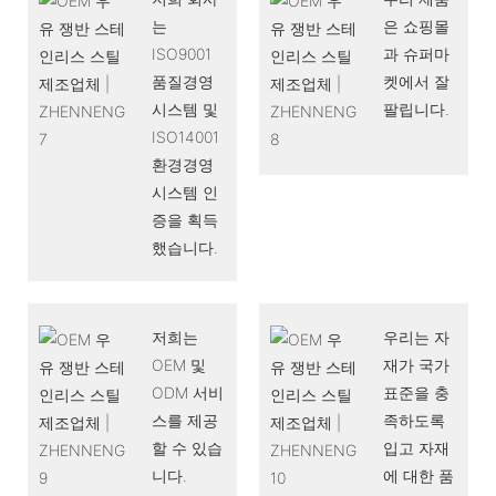
는
은 쇼핑몰
ISO9001
과 슈퍼마
품질경영
켓에서 잘
시스템 및
팔립니다.
ISO14001
환경경영
시스템 인
증을 획득
했습니다.
저희는
우리는 자
OEM 및
재가 국가
ODM 서비
표준을 충
스를 제공
족하도록
할 수 있습
입고 자재
니다.
에 대한 품