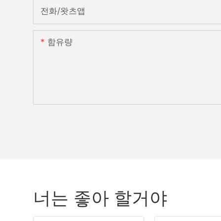
전화/왓츠앱
함유량
너는 좋아 할거야