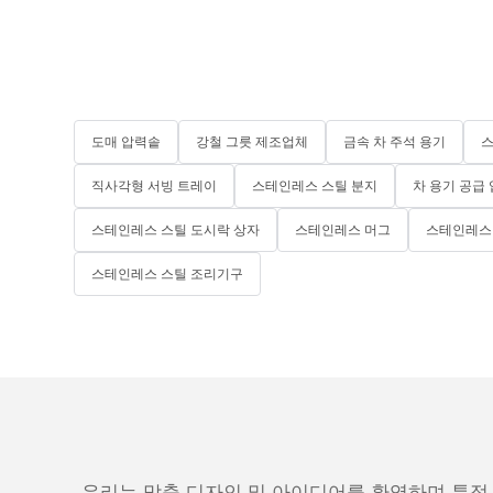
도매 압력솥
강철 그릇 제조업체
금속 차 주석 용기
스
직사각형 서빙 트레이
스테인레스 스틸 분지
차 용기 공급
스테인레스 스틸 도시락 상자
스테인레스 머그
스테인레스 
스테인레스 스틸 조리기구
우리는 맞춤 디자인 및 아이디어를 환영하며 특정