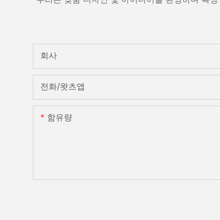
회사
전화/왓츠앱
함유량