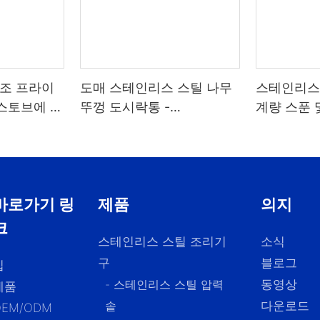
구조 프라이
도매 스테인리스 스틸 나무
스테인리스 
 스토브에 적
뚜껑 도시락통 -
계량 스푼 
ZHENNENG
포함, 원두
1.2/1.5/1.
바로가기 링
제품
의지
크
스테인리스 스틸 조리기
소식
구
블로그
집
- 스테인리스 스틸 압력
동영상
제품
솥
다운로드
OEM/ODM