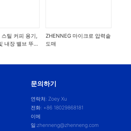
스틸 커피 용기,
ZHENNEG 마이크로 압력솥
및 내장 밸브 뚜껑
도매
 보관용,
8리터
문의하기
연락처: Zoey Xu
전화: +86 18029868181
이메
일:
zhenneng@zhenneng.com