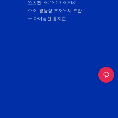
왓츠앱: 86 18029868181
주소: 광둥성 조저우시 조안
구 차이탕진 홍치춘