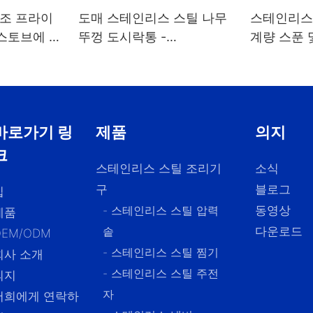
구조 프라이
도매 스테인리스 스틸 나무
스테인리스 
 스토브에 적
뚜껑 도시락통 -
계량 스푼 
ZHENNENG
포함, 원두
1.2/1.5/1.
바로가기 링
제품
의지
크
스테인리스 스틸 조리기
소식
구
블로그
집
- 스테인리스 스틸 압력
동영상
제품
솥
다운로드
OEM/ODM
- 스테인리스 스틸 찜기
회사 소개
- 스테인리스 스틸 주전
의지
자
저희에게 연락하