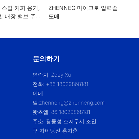
스틸 커피 용기,
ZHENNEG 마이크로 압력솥
및 내장 밸브 뚜껑
도매
 보관용,
8리터
문의하기
연락처: Zoey Xu
전화: +86 18029868181
이메
일:
zhenneng@zhenneng.com
왓츠앱: 86 18029868181
주소: 광둥성 조저우시 조안
구 차이탕진 홍치춘