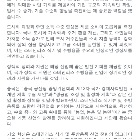
에게 막대한 사업 기회를 제공하여 기업 규모의 지속적인 확장,
업체 수 증가, 기술 수준의 향상을 촉진하는 데 중요한 역할을 했
습니다.
도시화 과정과 주민 소득 수준 향상은 제품 소비의 고급화를 촉진
합니다. 국내 도시화 가속화와 주거 환경 개선, 그리고 주민들의
가처분 소득 증가로 인해 도시 거주민들의 소비 지출 능력이 강화
되어 삶의 질을 향상시키고 고급 소비를 실현할 수 있게 되었으
며, 이는 스테인리스 식기 및 주방용품 수요의 안정적인 성장세를
견인하고 있습니다.
정책적 장려와 지원은 해당 산업에 좋은 발전 기회를 제공할 것이
며, 국가 정책적 지원은 스테인리스 주방용품 산업에 장기적인 장
려와 지원을 가져다줄 것입니다.
중국은 "중국 공산당 중앙위원회의 제12차 국가 경제사회발전 5
개년 계획 수립 제안"과 "경공업 조정 및 활성화 계획"과 같은 산
업 활성화 정책을 잇달아 발표하면서, 스테인리스 식기류 및 주방
용품을 포함한 경공업을 번영하는 시장으로 지속적으로 육성하
고, 수출 증대와 고용 확대를 통해 "농업, 농촌 및 농민"이라는 중
요한 기둥 산업의 발전을 장려하고 지원하겠다고 제안해 왔습니
다.
기술 혁신은 스테인리스 식기 및 주방용품 산업 전반의 업그레이