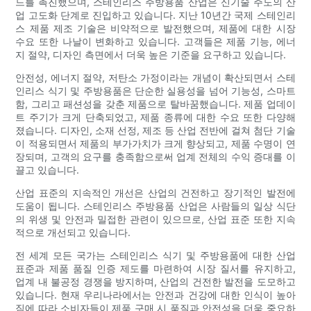
드를 촉진했으며, 스테인리스 주방용품 산업은 신기술 주도의 산
업 고도화 단계로 진입하고 있습니다. 지난 10년간 국제 스테인리
스 제품 제조 기술은 비약적으로 발전했으며, 제품에 대한 시장
수요 또한 나날이 변화하고 있습니다. 고객들은 제품 기능, 에너
지 절약, 디자인 측면에서 더욱 높은 기준을 요구하고 있습니다.
안전성, 에너지 절약, 저탄소 가정이라는 개념이 확산되면서 스테
인리스 식기 및 주방용품은 단순한 실용성을 넘어 기능성, 스마트
함, 그리고 패션성을 갖춘 제품으로 탈바꿈했습니다. 제품 업데이
트 주기가 크게 단축되었고, 제품 종류에 대한 수요 또한 다양해
졌습니다. 디자인, 소재 선정, 제조 등 산업 전반에 걸쳐 첨단 기술
이 적용되면서 제품의 부가가치가 크게 향상되고, 제품 수명이 연
장되며, 고객의 요구를 충족함으로써 업계 전체의 수익 증대를 이
끌고 있습니다.
산업 표준의 지속적인 개선은 산업의 건전하고 장기적인 발전에
도움이 됩니다. 스테인리스 주방용품 산업은 사람들의 일상 식단
의 위생 및 안전과 밀접한 관련이 있으므로, 산업 표준 또한 지속
적으로 개선되고 있습니다.
전 세계 모든 국가는 스테인리스 식기 및 주방용품에 대한 산업
표준과 제품 품질 인증 제도를 마련하여 시장 질서를 유지하고,
업계 내 불공정 경쟁을 방지하며, 산업의 건전한 발전을 도모하고
있습니다. 현재 우리나라에서는 안전과 건강에 대한 인식이 높아
짐에 따라 소비자들이 제품 구매 시 품질과 안전성을 더욱 중요하