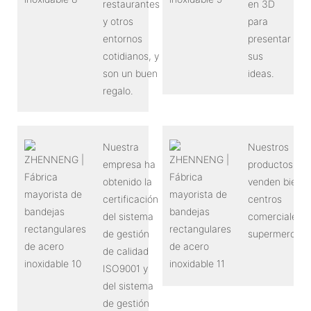
restaurantes
en 3D
y otros
para
entornos
presentar
cotidianos, y
sus
son un buen
ideas.
regalo.
Nuestra
Nuestros
empresa ha
productos se
obtenido la
venden bien e
certificación
centros
del sistema
comerciales y
de gestión
supermercado
de calidad
ISO9001 y
del sistema
de gestión